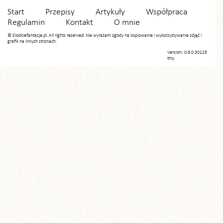
Start
Przepisy
Artykuły
Współpraca
Regulamin
Kontakt
O mnie
© Slodkiefantazje.pl. All rights reserved. Nie wyrażam zgody na kopiowanie i wykorzystywanie zdjęć i
grafik na innych stronach.
Version: 0.6.0.30125
tiny