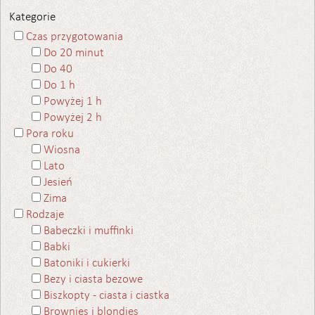
Kategorie
Czas przygotowania
Do 20 minut
Do 40
Do 1 h
Powyżej 1 h
Powyżej 2 h
Pora roku
Wiosna
Lato
Jesień
Zima
Rodzaje
Babeczki i muffinki
Babki
Batoniki i cukierki
Bezy i ciasta bezowe
Biszkopty - ciasta i ciastka
Brownies i blondies