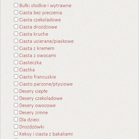
Bułki słodkie i wytrawne
Ciasta bez pieczenia
Ciasta czekoladowe
Ciasta drożdżowe
Ciasta kruche
Ciasta ucierane/piaskowe
Ciasta z kremem
Ciasta z owocami
Ciasteczka
Ciastka
Ciasto francuskie
Ciasto parzone/ptysiowe
Desery ciepłe
Desery czekoladowe
Desery owocowe
Desery zimne
Dla dzieci
Drożdżówki
Keksy i ciasta z bakaliami