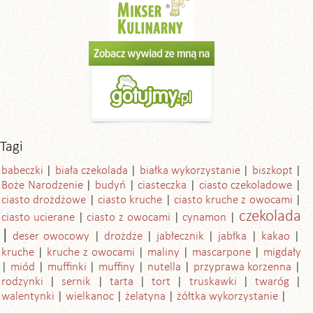
Tagi
babeczki
biała czekolada
białka wykorzystanie
biszkopt
Boże Narodzenie
budyń
ciasteczka
ciasto czekoladowe
ciasto drożdżowe
ciasto kruche
ciasto kruche z owocami
czekolada
ciasto ucierane
ciasto z owocami
cynamon
deser owocowy
drożdże
jabłecznik
jabłka
kakao
kruche
kruche z owocami
maliny
mascarpone
migdały
miód
muffinki
muffiny
nutella
przyprawa korzenna
rodzynki
sernik
tarta
tort
truskawki
twaróg
walentynki
wielkanoc
żelatyna
żółtka wykorzystanie