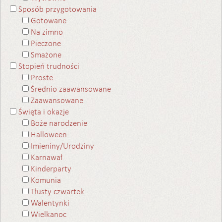
Sposób przygotowania
Gotowane
Na zimno
Pieczone
Smażone
Stopień trudności
Proste
Średnio zaawansowane
Zaawansowane
Święta i okazje
Boże narodzenie
Halloween
Imieniny/Urodziny
Karnawał
Kinderparty
Komunia
Tłusty czwartek
Walentynki
Wielkanoc