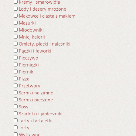
Kremy i smarowidła
Lody i desery mrożone
Makowce i ciasta z makiem
Mazurki
Miodowniki
Mniej kalorii
Omlety, placki i naleśniki
Pączki i faworki
Pieczywo
Pierniczki
Pierniki
Pizza
Przetwory
Serniki na zimno
Serniki pieczone
Sosy
Szarlotki i jabłeczniki
Tarty i tartaletki
Torty
Wytrawne