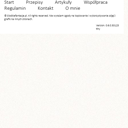
Start
Przepisy
Artykuły
Współpraca
Regulamin
Kontakt
O mnie
© Slodkiefantazje.pl. All rights reserved. Nie wyrażam zgody na kopiowanie i wykorzystywanie zdjęć i
grafik na innych stronach.
Version: 0.6.0.30125
tiny