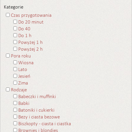
Kategorie
Czas przygotowania
Do 20 minut
Do 40
Do 1 h
Powyżej 1 h
Powyżej 2 h
Pora roku
Wiosna
Lato
Jesień
Zima
Rodzaje
Babeczki i muffinki
Babki
Batoniki i cukierki
Bezy i ciasta bezowe
Biszkopty - ciasta i ciastka
Brownies i blondies