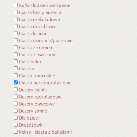
Bułki słodkie i wytrawne
Ciasta bez pieczenia
Ciasta czekoladowe
Ciasta drożdżowe
Ciasta kruche
Ciasta ucierane/piaskowe
Ciasta z kremem
Ciasta z owocami
Ciasteczka
Ciastka
Ciasto francuskie
Ciasto parzone/ptysiowe
Desery ciepłe
Desery czekoladowe
Desery owocowe
Desery zimne
Dla dzieci
Drożdżówki
Keksy i ciasta z bakaliami