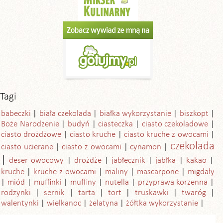
Tagi
babeczki
biała czekolada
białka wykorzystanie
biszkopt
Boże Narodzenie
budyń
ciasteczka
ciasto czekoladowe
ciasto drożdżowe
ciasto kruche
ciasto kruche z owocami
czekolada
ciasto ucierane
ciasto z owocami
cynamon
deser owocowy
drożdże
jabłecznik
jabłka
kakao
kruche
kruche z owocami
maliny
mascarpone
migdały
miód
muffinki
muffiny
nutella
przyprawa korzenna
rodzynki
sernik
tarta
tort
truskawki
twaróg
walentynki
wielkanoc
żelatyna
żółtka wykorzystanie