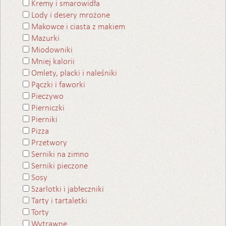
Kremy i smarowidła
Lody i desery mrożone
Makowce i ciasta z makiem
Mazurki
Miodowniki
Mniej kalorii
Omlety, placki i naleśniki
Pączki i faworki
Pieczywo
Pierniczki
Pierniki
Pizza
Przetwory
Serniki na zimno
Serniki pieczone
Sosy
Szarlotki i jabłeczniki
Tarty i tartaletki
Torty
Wytrawne