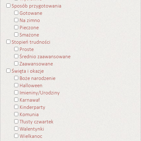
Sposób przygotowania
Gotowane
Na zimno
Pieczone
Smażone
Stopień trudności
Proste
Średnio zaawansowane
Zaawansowane
Święta i okazje
Boże narodzenie
Halloween
Imieniny/Urodziny
Karnawał
Kinderparty
Komunia
Tłusty czwartek
Walentynki
Wielkanoc