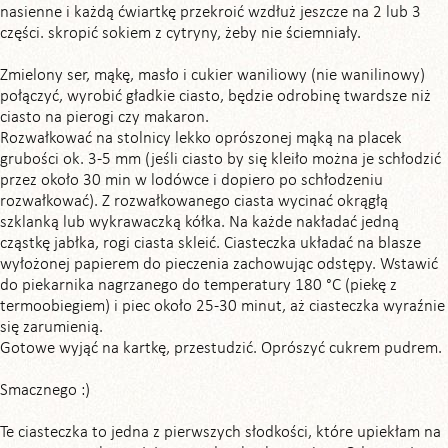
nasienne i każdą ćwiartkę przekroić wzdłuż jeszcze na 2 lub 3
części. skropić sokiem z cytryny, żeby nie ściemniały.
Zmielony ser, mąkę, masło i cukier waniliowy (nie wanilinowy)
połączyć, wyrobić gładkie ciasto, będzie odrobinę twardsze niż
ciasto na pierogi czy makaron.
Rozwałkować na stolnicy lekko oprószonej mąką na placek
grubości ok. 3-5 mm (jeśli ciasto by się kleiło można je schłodzić
przez około 30 min w lodówce i dopiero po schłodzeniu
rozwałkować). Z rozwałkowanego ciasta wycinać okrągłą
szklanką lub wykrawaczką kółka. Na każde nakładać jedną
cząstkę jabłka, rogi ciasta skleić. Ciasteczka układać na blasze
wyłożonej papierem do pieczenia zachowując odstępy. Wstawić
do piekarnika nagrzanego do temperatury 180 °C (piekę z
termoobiegiem) i piec około 25-30 minut, aż ciasteczka wyraźnie
się zarumienią.
Gotowe wyjąć na kartkę, przestudzić. Oprószyć cukrem pudrem.
Smacznego :)
Te ciasteczka to jedna z pierwszych słodkości, które upiekłam na