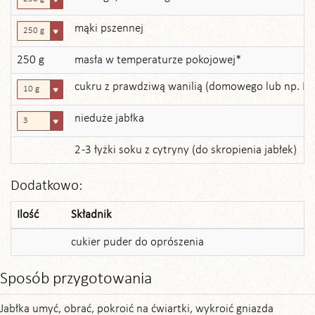
mąki pszennej
250 g
250 g
masła w temperaturze pokojowej*
cukru z prawdziwą wanilią (domowego lub np. Ko
10 g
nieduże jabłka
3
2 -3 łyżki soku z cytryny (do skropienia jabłek)
Dodatkowo:
Ilość
Składnik
cukier puder do oprószenia
Sposób przygotowania
Jabłka umyć, obrać, pokroić na ćwiartki, wykroić gniazda