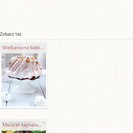
Zobacz też
Wielkanocna babka drożdżowa luksusowa
Mazurek kajmakowy z bakaliami - błyskawiczny