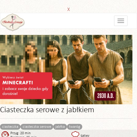
X
Ciasteczka serowe z jabłkiem
ciasteczka
ciasteczka serowe
jabłka
twaróg
Przyg: 20 min
Łatwy