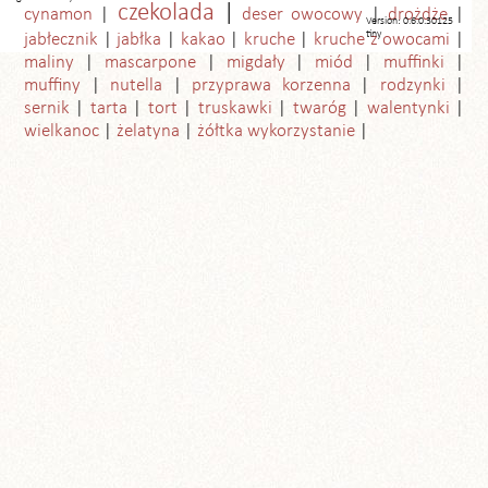
czekolada
cynamon
deser owocowy
drożdże
Version: 0.6.0.30125
tiny
jabłecznik
jabłka
kakao
kruche
kruche z owocami
maliny
mascarpone
migdały
miód
muffinki
muffiny
nutella
przyprawa korzenna
rodzynki
sernik
tarta
tort
truskawki
twaróg
walentynki
wielkanoc
żelatyna
żółtka wykorzystanie