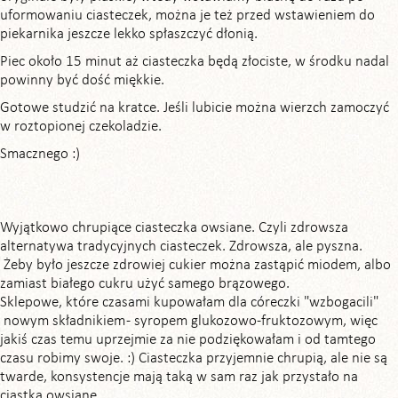
uformowaniu ciasteczek, można je też przed wstawieniem do
piekarnika jeszcze lekko spłaszczyć dłonią.
Piec około 15 minut aż ciasteczka będą złociste, w środku nadal
powinny być dość miękkie.
Gotowe studzić na kratce. Jeśli lubicie można wierzch zamoczyć
w roztopionej czekoladzie.
Smacznego :)
Wyjątkowo chrupiące ciasteczka owsiane. Czyli zdrowsza
alternatywa tradycyjnych ciasteczek. Zdrowsza, ale pyszna.
Żeby było jeszcze zdrowiej cukier można zastąpić miodem, albo
zamiast białego cukru użyć samego brązowego.
Sklepowe, które czasami kupowałam dla córeczki "wzbogacili"
nowym składnikiem - syropem glukozowo-fruktozowym, więc
jakiś czas temu uprzejmie za nie podziękowałam i od tamtego
czasu robimy swoje. :) Ciasteczka przyjemnie chrupią, ale nie są
twarde, konsystencje mają taką w sam raz jak przystało na
ciastka owsiane.