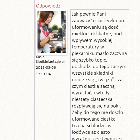
Odpowiedz
Jak pewnie Pani
zauważyła ciasteczka po
uformowaniu są dość
miękkie, delikatne, pod
wpływem wysokiej
temperatury w
piekarniku masło zaczyna
Kasia -
się szybko topić,
Slodkiefantazje.pl
dochodzi do tego zaczym
2015-03-06
wszystkie składniki
12:51:04
dobrze się „zwiążą” i za
czym ciastka zaczną
wyrastać, i wtedy
niestety ciasteczka
rozpływają się na boki.
Żeby do tego nie doszło
uformowane ciastka
trzeba schłodzić w
lodówce aż ciasto
wyraźnie zesztywnieje i