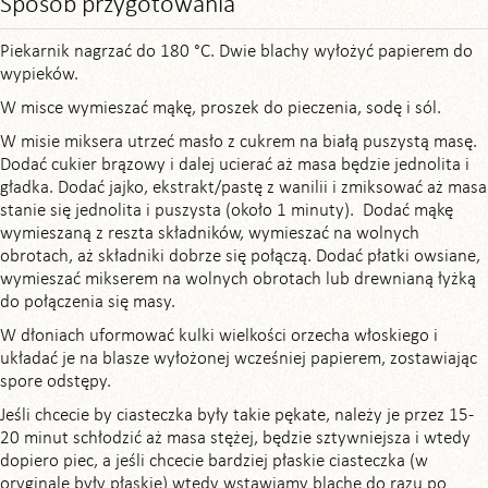
Sposób przygotowania
Piekarnik nagrzać do 180 °C. Dwie blachy wyłożyć papierem do
wypieków.
W misce wymieszać mąkę, proszek do pieczenia, sodę i sól.
W misie miksera utrzeć masło z cukrem na białą puszystą masę.
Dodać cukier brązowy i dalej ucierać aż masa będzie jednolita i
gładka. Dodać jajko, ekstrakt/pastę z wanilii i zmiksować aż masa
stanie się jednolita i puszysta (około 1 minuty). Dodać mąkę
wymieszaną z reszta składników, wymieszać na wolnych
obrotach, aż składniki dobrze się połączą. Dodać płatki owsiane,
wymieszać mikserem na wolnych obrotach lub drewnianą łyżką
do połączenia się masy.
W dłoniach uformować kulki wielkości orzecha włoskiego i
układać je na blasze wyłożonej wcześniej papierem, zostawiając
spore odstępy.
Jeśli chcecie by ciasteczka były takie pękate, należy je przez 15-
20 minut schłodzić aż masa stężej, będzie sztywniejsza i wtedy
dopiero piec, a jeśli chcecie bardziej płaskie ciasteczka (w
oryginale były płaskie) wtedy wstawiamy blachę do razu po