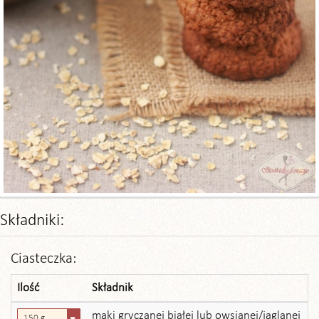
Składniki:
Ciasteczka:
Ilość
Składnik
mąki gryczanej białej lub owsianej/jaglanej
150 g