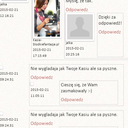
Myślę, że tak.
jelka
Odpowiedz
2015-02-21
12:16:21
Dzięki za
odpowiedź!
Odpowiedz
Kasia -
jelka
Slodkiefantazje.pl
2015-02-21
2015-02-21
20:25:16
17:15:49
Nie wygladaja jak Twoje Kasiu ale sa pyszne.
2015-02-21
Odpowiedz
09:24:31
Cieszę się, że Wam
2015-02-21
zasmakowały :-)
11:05:11
Odpowiedz
Nie wygladaja jak Twoje Kasiu ale sa pyszne.
2015-02-21
Odpowiedz
09:24:31