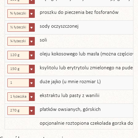
proszku do pieczenia bez fosforanów
¾ łyżeczki
sody oczyszczonej
½ łyżeczki
soli
¼ łyżeczki
oleju kokosowego lub masła (można częściow
120 g
ksylitolu lub erytrytolu zmielonego na puder
150 g
duże jajko (u mnie rozmiar L)
1
ekstraktu lub pasty z wanilii
1 łyżeczka
płatków owsianych, górskich
270 g
opcjonalnie roztopiona czekolada gorzka do po