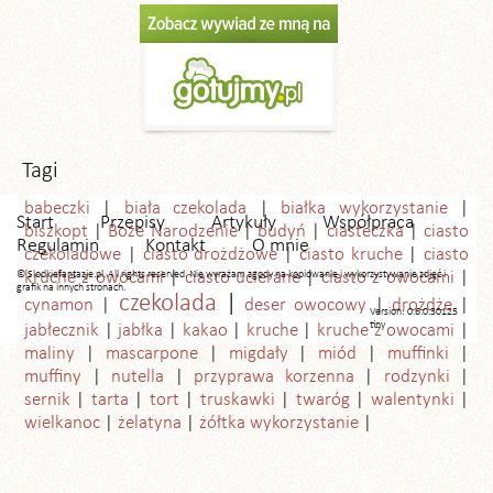
Tagi
babeczki
biała czekolada
białka wykorzystanie
Start
Przepisy
Artykuły
Współpraca
biszkopt
Boże Narodzenie
budyń
ciasteczka
ciasto
Regulamin
Kontakt
O mnie
czekoladowe
ciasto drożdżowe
ciasto kruche
ciasto
© Slodkiefantazje.pl. All rights reserved. Nie wyrażam zgody na kopiowanie i wykorzystywanie zdjęć i
kruche z owocami
ciasto ucierane
ciasto z owocami
grafik na innych stronach.
czekolada
cynamon
deser owocowy
drożdże
Version: 0.6.0.30125
tiny
jabłecznik
jabłka
kakao
kruche
kruche z owocami
maliny
mascarpone
migdały
miód
muffinki
muffiny
nutella
przyprawa korzenna
rodzynki
sernik
tarta
tort
truskawki
twaróg
walentynki
wielkanoc
żelatyna
żółtka wykorzystanie