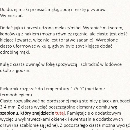
Do dużej miski przesiać mąkę, sodę i resztę przypraw.
Wymieszać.
Dodać jajka i przestudzoną melasę/miód. Wyrabiać mikserem,
końcówką z hakiem (można również ręcznie, ale ciasto jest dość
klejące i zwarte, więc nie jest to łatwe zadanie). Wyrobione
ciasto uformować w kulę, gdyby było zbyt klejące dodać
odrobinę mąki.
Kulę z ciasta owinąć w folię spożywczą i schłodzić w lodówce
około 2 godzin.
Piekarnik rozgrzać do temperatury 175 °C (piekłam z
termoobiegiem).
Ciasto rozwałkować na oprószonej mąką stolnicy placek grubości
3-4 mm. Z ciasta wyciąć poszczególne elementy domku
wg
szablonu, który znajdziecie
tutaj
. Pamiętajcie o dodatkowym
wycięciu wykraweczkami okienek i ewentualnie dodatkowych
drzwi (na szablonie są jedne). Z pozostałego ciasta można wyciąć