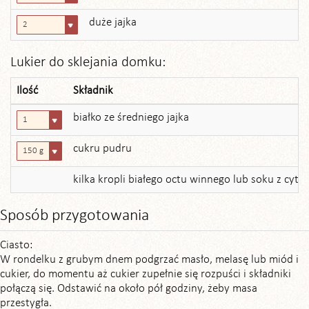
duże jajka
2
Lukier do sklejania domku:
Ilość
Składnik
białko ze średniego jajka
1
cukru pudru
150 g
kilka kropli białego octu winnego lub soku z cytr
Sposób przygotowania
Ciasto:
W rondelku z grubym dnem podgrzać masło, melasę lub miód i
cukier, do momentu aż cukier zupełnie się rozpuści i składniki
połączą się. Odstawić na około pół godziny, żeby masa
przestygła.