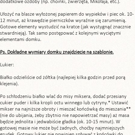
dodatkowe ozdoby (np. choinki, zwierzęta, Mikołaja, etc.).
Ułożyć na blasze wyłożonej papierem do wypieków i piec ok. 10-
12 minut, aż krawędzie pierniczków wyraźnie się zarumienią.
Gotowe elementy wystudzić na kratce (jak wystygnąć znacznie
stwardnieją). Tak samo postępować z kolejnymi wyciętymi
elementami domku.
Ps. Dokładne wymiary domku znajdziecie na szablonie.
Lukier:
Białko odzieliście od żółtka (najlepiej kilka godzin przed porą
klejenia).
Po schłodzeniu białko wlać do misy miksera, dodać przesiany
cukier puder i kilka kropli octu winnego lub cytryny.* Ustawić
mikser na najniższe obroty i mieszać końcówką do mieszania**
(nie do ubijania, żeby zbytnio nie napowietrzać masy) aż masa
będzie jednolita i jedwabiście gładka (ok. 10-15 minut). W
gotowej masie nie może być żadnych, choćby najmniejszych
grudek. Gotowy lukier nie powinien spływać z końcówki do