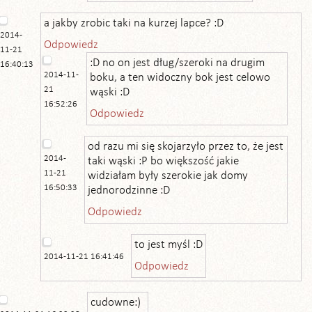
a jakby zrobic taki na kurzej lapce? :D
2014-
Odpowiedz
11-21
:D no on jest dług/szeroki na drugim
16:40:13
2014-11-
boku, a ten widoczny bok jest celowo
21
wąski :D
16:52:26
Odpowiedz
od razu mi się skojarzyło przez to, że jest
2014-
taki wąski :P bo większość jakie
11-21
widziałam były szerokie jak domy
16:50:33
jednorodzinne :D
Odpowiedz
to jest myśl :D
2014-11-21 16:41:46
Odpowiedz
cudowne:)