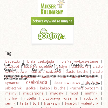
Tagi
babeczki
biała czekolada
białka wykorzystanie
Start
Przepisy
Artykuły
Współpraca
biszkopt
Boże Narodzenie
budyń
ciasteczka
ciasto
Regulamin
Kontakt
O mnie
czekoladowe
ciasto drożdżowe
ciasto kruche
ciasto
© Slodkiefantazje.pl. All rights reserved. Nie wyrażam zgody na kopiowanie i wykorzystywanie zdjęć i
kruche z owocami
ciasto ucierane
ciasto z owocami
grafik na innych stronach.
czekolada
cynamon
deser owocowy
drożdże
Version: 0.6.0.30125
tiny
jabłecznik
jabłka
kakao
kruche
kruche z owocami
maliny
mascarpone
migdały
miód
muffinki
muffiny
nutella
przyprawa korzenna
rodzynki
sernik
tarta
tort
truskawki
twaróg
walentynki