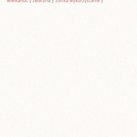
wielkanoc
żelatyna
żółtka wykorzystanie