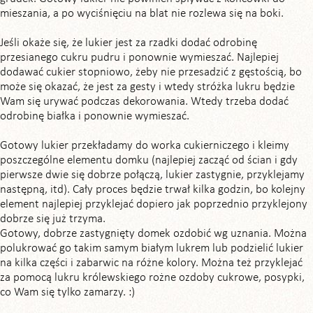
mieszania, a po wyciśnięciu na blat nie rozlewa się na boki.
Jeśli okaże się, że lukier jest za rzadki dodać odrobinę
przesianego cukru pudru i ponownie wymieszać. Najlepiej
dodawać cukier stopniowo, żeby nie przesadzić z gęstością, bo
może się okazać, że jest za gesty i wtedy stróżka lukru będzie
Wam się urywać podczas dekorowania. Wtedy trzeba dodać
odrobinę białka i ponownie wymieszać.
Gotowy lukier przekładamy do worka cukierniczego i kleimy
poszczególne elementu domku (najlepiej zacząć od ścian i gdy
pierwsze dwie się dobrze połączą, lukier zastygnie, przyklejamy
następną, itd). Cały proces będzie trwał kilka godzin, bo kolejny
element najlepiej przyklejać dopiero jak poprzednio przyklejony
dobrze się już trzyma.
Gotowy, dobrze zastygnięty domek ozdobić wg uznania. Można
polukrować go takim samym białym lukrem lub podzielić lukier
na kilka części i zabarwic na różne kolory. Można też przyklejać
za pomocą lukru królewskiego rożne ozdoby cukrowe, posypki,
co Wam się tylko zamarzy. :)