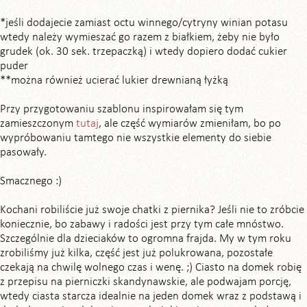
*jeśli dodajecie zamiast octu winnego/cytryny winian potasu
wtedy należy wymieszać go razem z białkiem, żeby nie było
grudek (ok. 30 sek. trzepaczką) i wtedy dopiero dodać cukier
puder
**można również ucierać lukier drewnianą łyżką
Przy przygotowaniu szablonu inspirowałam się tym
zamieszczonym
tutaj
, ale część wymiarów zmieniłam, bo po
wypróbowaniu tamtego nie wszystkie elementy do siebie
pasowały.
Smacznego :)
Kochani robiliście już swoje chatki z piernika? Jeśli nie to zróbcie
koniecznie, bo zabawy i radości jest przy tym całe mnóstwo.
Szczególnie dla dzieciaków to ogromna frajda. My w tym roku
zrobiliśmy już kilka, część jest już polukrowana, pozostałe
czekają na chwilę wolnego czas i wenę. ;) Ciasto na domek robię
z przepisu na pierniczki skandynawskie, ale podwajam porcję,
wtedy ciasta starcza idealnie na jeden domek wraz z podstawą i