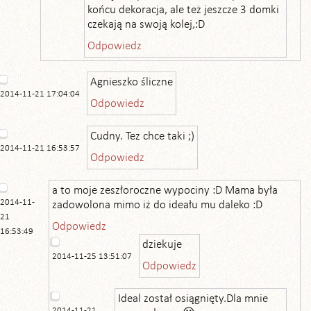
końcu dekoracja, ale też jeszcze 3 domki
czekają na swoją kolej,:D
Odpowiedz
Agnieszko śliczne
2014-11-21 17:04:04
Odpowiedz
Cudny. Tez chce taki ;)
2014-11-21 16:53:57
Odpowiedz
a to moje zeszłoroczne wypociny :D Mama była
2014-11-
zadowolona mimo iż do ideału mu daleko :D
21
Odpowiedz
16:53:49
dziekuje
2014-11-25 13:51:07
Odpowiedz
Ideal został osiągnięty.Dla mnie
2014-11-21