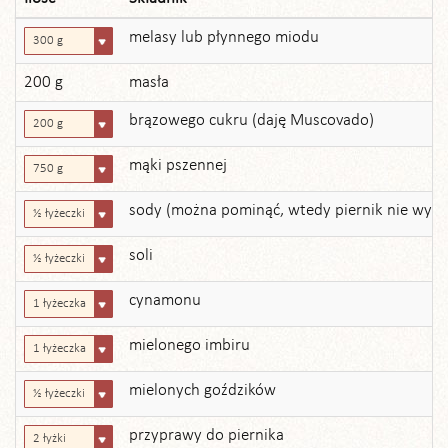
melasy lub płynnego miodu
300 g
200 g
masła
brązowego cukru (daję Muscovado)
200 g
mąki pszennej
750 g
sody (można pominąć, wtedy piernik nie wyro
½ łyżeczki
soli
½ łyżeczki
cynamonu
1 łyżeczka
mielonego imbiru
1 łyżeczka
mielonych goździków
½ łyżeczki
przyprawy do piernika
2 łyżki