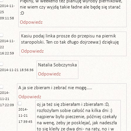
Piękny, w weekend też planuję wyroby piernikowe,
2014-11-
nie wiem czy wyjdą takie ładne ale będę się starać
25
:D
09:11:58
Odpowiedz
Kasiu podaj linka prosze do przepisu na piernik
2014-11-
staropolski. Ten co tak długo dojrzewa:) dziękuję
22
Odpowiedz
16:22:59
Natalia Sobczynska
2014-11-21 18:56:36
Odpowiedz
A ja sie zbieram i zebrać nie mogę.....
2014-
Odpowiedz
11-21
oj ja też się zbierałam i zbierałam :D,
17:22:09
2014-
rozłożyłam sobie całość na kilka dni :)
11-21
najpierw było pieczenie, później czekały
17:39:45
na wenę, żeby je posklejać, jak nadeszła
to się kleiły ze dwa dni - na raty, no i w