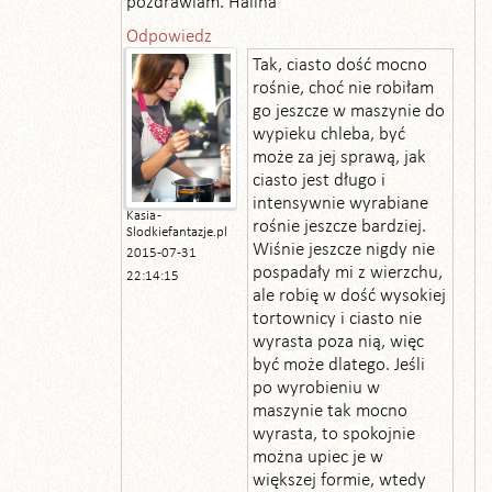
pozdrawiam. Halina
Odpowiedz
Tak, ciasto dość mocno
rośnie, choć nie robiłam
go jeszcze w maszynie do
wypieku chleba, być
może za jej sprawą, jak
ciasto jest długo i
intensywnie wyrabiane
Kasia -
rośnie jeszcze bardziej.
Slodkiefantazje.pl
Wiśnie jeszcze nigdy nie
2015-07-31
pospadały mi z wierzchu,
22:14:15
ale robię w dość wysokiej
tortownicy i ciasto nie
wyrasta poza nią, więc
być może dlatego. Jeśli
po wyrobieniu w
maszynie tak mocno
wyrasta, to spokojnie
można upiec je w
większej formie, wtedy