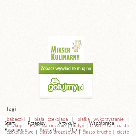
Tagi
babeczki
biała czekolada
białka wykorzystanie
Start
Przepisy
Artykuły
Współpraca
biszkopt
Boże Narodzenie
budyń
ciasteczka
ciasto
Regulamin
Kontakt
O mnie
czekoladowe
ciasto drożdżowe
ciasto kruche
ciasto