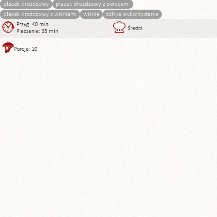
placek drożdżowy
placek drożdżowy z owocami
placek drożdżowy z wiśniami
wiśnie
żółtka wykorzystanie
Przyg: 40 min
Średni
Pieczenie: 35 min
Porcje: 10