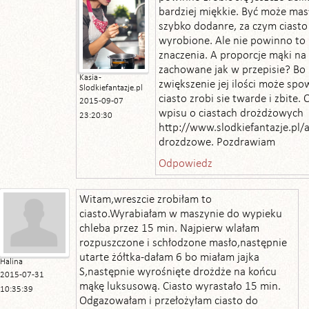
bardziej miękkie. Być może mas
szybko dodanre, za czym ciasto
wyrobione. Ale nie powinno to
znaczenia. A proporcje mąki na
zachowane jak w przepisie? Bo 
Kasia -
zwiększenie jej ilości może sp
Slodkiefantazje.pl
ciasto zrobi sie twarde i zbite.
2015-09-07
wpisu o ciastach drożdżowych
23:20:30
http://www.slodkiefantazje.pl/a
drozdzowe. Pozdrawiam
Odpowiedz
Witam,wreszcie zrobiłam to
ciasto.Wyrabiałam w maszynie do wypieku
chleba przez 15 min. Najpierw wlałam
rozpuszczone i schłodzone masło,następnie
utarte żółtka-dałam 6 bo miałam jajka
Halina
S,następnie wyrośnięte drożdże na końcu
2015-07-31
mąkę luksusową. Ciasto wyrastało 15 min.
10:35:39
Odgazowałam i przełożyłam ciasto do