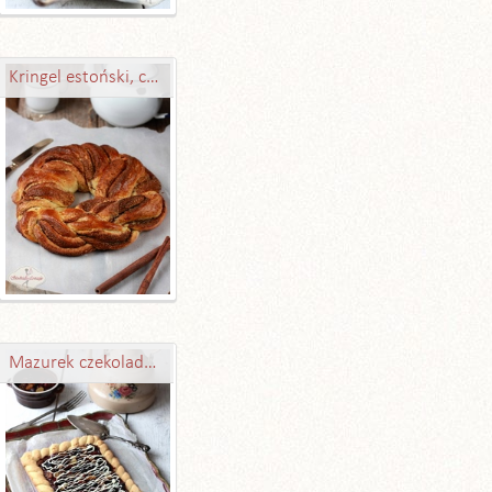
Kringel estoński, czyli wieniec drożdżowy z cynamonem lub marcepanem
Mazurek czekoladowy – obłędny