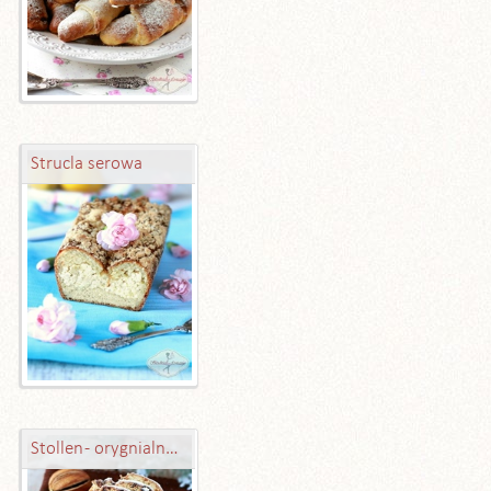
Strucla serowa
Stollen - orygnialny przepis z Drezna