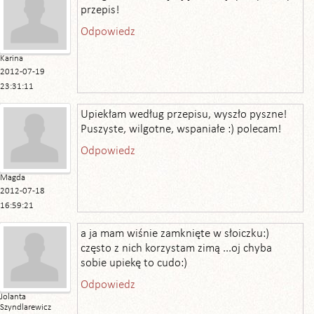
przepis!
Odpowiedz
Karina
2012-07-19
23:31:11
Upiekłam według przepisu, wyszło pyszne!
Puszyste, wilgotne, wspaniałe :) polecam!
Odpowiedz
Magda
2012-07-18
16:59:21
a ja mam wiśnie zamknięte w słoiczku:)
często z nich korzystam zimą ...oj chyba
sobie upiekę to cudo:)
Odpowiedz
Jolanta
Szyndlarewicz