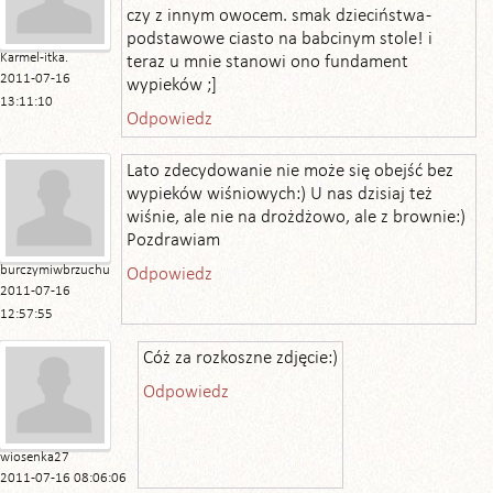
czy z innym owocem. smak dzieciństwa -
podstawowe ciasto na babcinym stole! i
Karmel-itka.
teraz u mnie stanowi ono fundament
2011-07-16
wypieków ;]
13:11:10
Odpowiedz
Lato zdecydowanie nie może się obejść bez
wypieków wiśniowych:) U nas dzisiaj też
wiśnie, ale nie na drożdżowo, ale z brownie:)
Pozdrawiam
burczymiwbrzuchu
Odpowiedz
2011-07-16
12:57:55
Cóż za rozkoszne zdjęcie:)
Odpowiedz
wiosenka27
2011-07-16 08:06:06