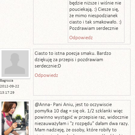
będzie niższe i wiśnie nie
pouciekają. :) Ciesze się,
że mimo niespodzianek
ciasto i tak smakowało. :)
Pozdrawiam serdecznie
Odpowiedz
Ciasto to istna poezja smaku. Bardzo
dziękuję za przepis i pozdrawiam
serdecznie:D
Odpowiedz
Bagrosia
2012-09-22
13:17:29
@Anna - Pani Aniu, jest to oczywiscie
pomyłka 10 dag = się ok. 1/2 szklanki więc
powinno wystąpić w przepisie raz, widocznie
niezauważyłam i "z rozpędu" dałam dwa razy.
Mam nadzieję, że osoby, które robiły to