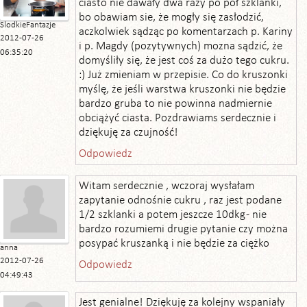
ciasto nie dawały dwa razy po pół szklanki,
bo obawiam sie, że mogły się zasłodzić,
SlodkieFantazje
aczkolwiek sądząc po komentarzach p. Kariny
2012-07-26
i p. Magdy (pozytywnych) mozna sądzić, że
06:35:20
domyśliły się, że jest coś za dużo tego cukru.
:) Już zmieniam w przepisie. Co do kruszonki
myślę, że jeśli warstwa kruszonki nie będzie
bardzo gruba to nie powinna nadmiernie
obciążyć ciasta. Pozdrawiams serdecznie i
dziękuję za czujność!
Odpowiedz
Witam serdecznie , wczoraj wysłałam
zapytanie odnośnie cukru , raz jest podane
1/2 szklanki a potem jeszcze 10dkg - nie
bardzo rozumiemi drugie pytanie czy można
posypać kruszanką i nie będzie za ciężko
anna
2012-07-26
Odpowiedz
04:49:43
Jest genialne! Dziękuję za kolejny wspaniały