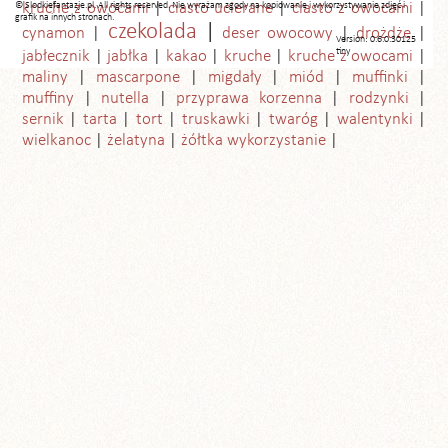
© Slodkiefantazje.pl. All rights reserved. Nie wyrażam zgody na kopiowanie i wykorzystywanie zdjęć i
kruche z owocami
ciasto ucierane
ciasto z owocami
grafik na innych stronach.
czekolada
cynamon
deser owocowy
drożdże
Version: 0.6.0.30125
tiny
jabłecznik
jabłka
kakao
kruche
kruche z owocami
maliny
mascarpone
migdały
miód
muffinki
muffiny
nutella
przyprawa korzenna
rodzynki
sernik
tarta
tort
truskawki
twaróg
walentynki
wielkanoc
żelatyna
żółtka wykorzystanie