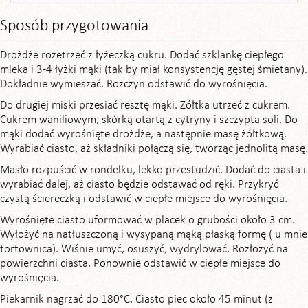
Sposób przygotowania
Drożdże rozetrzeć z łyżeczką cukru. Dodać szklankę ciepłego
mleka i 3-4 łyżki mąki (tak by miał konsystencję gęstej śmietany).
Dokładnie wymieszać. Rozczyn odstawić do wyrośnięcia.
Do drugiej miski przesiać resztę mąki. Żółtka utrzeć z cukrem.
Cukrem waniliowym, skórką otartą z cytryny i szczypta soli. Do
mąki dodać wyrośnięte drożdże, a następnie masę żółtkową.
Wyrabiać ciasto, aż składniki połączą się, tworząc jednolitą masę.
Masło rozpuścić w rondelku, lekko przestudzić. Dodać do ciasta i
wyrabiać dalej, aż ciasto będzie odstawać od ręki. Przykryć
czystą ściereczką i odstawić w ciepłe miejsce do wyrośnięcia.
Wyrośnięte ciasto uformować w placek o grubości około 3 cm.
Wyłożyć na natłuszczoną i wysypaną mąką płaską formę ( u mnie
tortownica). Wiśnie umyć, osuszyć, wydrylować. Rozłożyć na
powierzchni ciasta. Ponownie odstawić w ciepłe miejsce do
wyrośnięcia.
Piekarnik nagrzać do 180°C. Ciasto piec około 45 minut (z