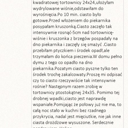
kwadratowej tortownicy 24x24,ułożyłam
wydrylowane wiśnie,odstawiłam do
wyrośnięcia.Po 10 min. ciasto było
gotowe.Przed włożeniem do piekarnika
posypałam kruszonką.Ciasto zaczęło tak
intensywnie rosnąć-5cm nad tortownicę-
wiśnie i kruszonka z brzegów pospadały na
dno piekarnika i zaczęły się smażyć .Ciasto
przebiłam ptyczkiem i środek opadł,ale
trzymałam do końca pieczenia.W domu pełno
dymu z tego co opadło na dno
piekarnika.Pozatym ciasto pyszne tylko ten
środek trochę zakalcowaty.Proszę mi odpisać
czy to ciasto rzeczywiście tak intensywnie
rośnie? Następnym razem zrobię w
tortownicy ptostokątnej 24x35. Pomimo tej
drobnej wpadki,ciasto jest naprawdę
wspaniałe.Pomijając że połowy już nie ma, to
całą noc stało w kuchni bez rzadnego
przykrycia, nadal jest mięciutkie, nie jak inne
ciasta drożdżowe wysuszone. Serdecznie