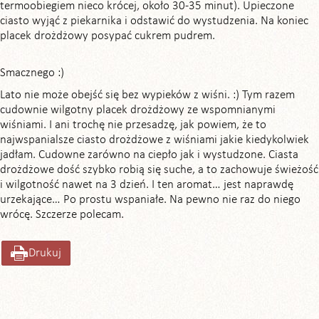
termoobiegiem nieco krócej, około 30-35 minut). Upieczone
ciasto wyjąć z piekarnika i odstawić do wystudzenia. Na koniec
placek drożdżowy posypać cukrem pudrem.
Smacznego :)
Lato nie może obejść się bez wypieków z wiśni. :) Tym razem
cudownie wilgotny placek drożdżowy ze wspomnianymi
wiśniami. I ani trochę nie przesadzę, jak powiem, że to
najwspanialsze ciasto drożdżowe z wiśniami jakie kiedykolwiek
jadłam. Cudowne zarówno na ciepło jak i wystudzone. Ciasta
drożdżowe dość szybko robią się suche, a to zachowuje świeżość
i wilgotność nawet na 3 dzień. I ten aromat… jest naprawdę
urzekające… Po prostu wspaniałe. Na pewno nie raz do niego
wrócę. Szczerze polecam.
Drukuj