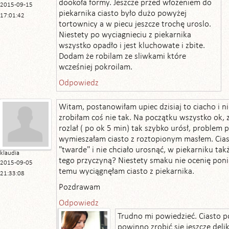
dookoła formy. Jeszcze przed włożeniem do
2015-09-15
piekarnika ciasto było dużo powyżej
17:01:42
tortownicy a w piecu jeszcze trochę uroslo.
Niestety po wyciagnieciu z piekarnika
wszystko opadło i jest kluchowate i zbite.
Dodam że robilam ze sliwkami które
wcześniej pokroilam.
Odpowiedz
Witam, postanowiłam upiec dzisiaj to ciacho i n
zrobiłam coś nie tak. Na początku wszystko ok, 
rozlał ( po ok 5 min) tak szybko urósł, problem p
wymieszałam ciasto z roztopionym masłem. Cias
"twarde" i nie chciało urosnąć, w piekarniku tak
klaudia
tego przyczyną? Niestety smaku nie ocenię pon
2015-09-05
temu wyciągnęłam ciasto z piekarnika.
21:33:08
Pozdrawam
Odpowiedz
Trudno mi powiedzieć. Ciasto 
powinno zrobić się jeszcze delik