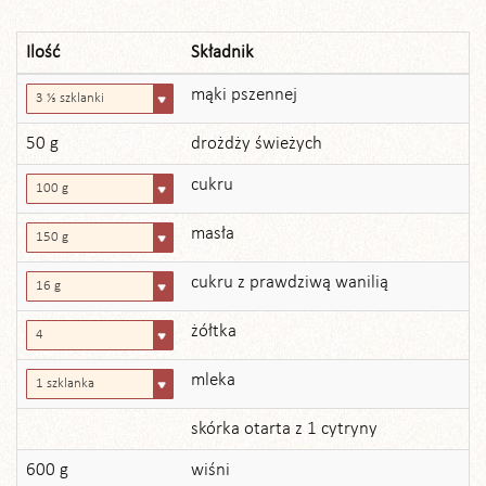
Ilość
Składnik
mąki pszennej
3 ⅓ szklanki
50 g
drożdży świeżych
cukru
100 g
masła
150 g
cukru z prawdziwą wanilią
16 g
żółtka
4
mleka
1 szklanka
skórka otarta z 1 cytryny
600 g
wiśni