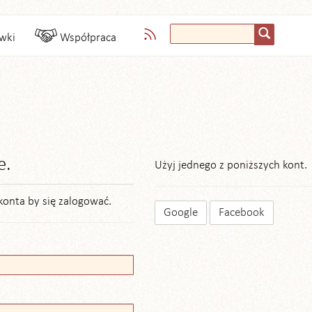
wki
Współpraca
e.
Użyj jednego z poniższych kont.
konta by się zalogować.
Google
Facebook