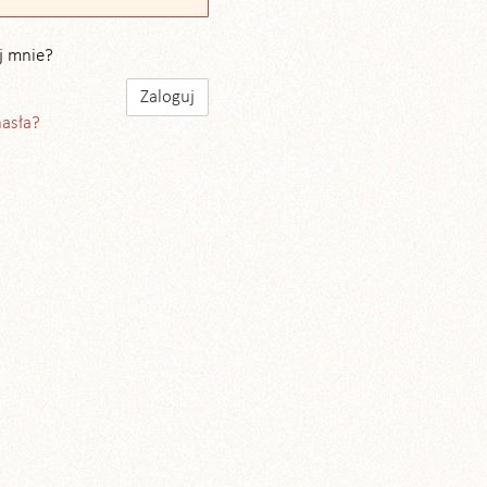
j mnie?
hasła?