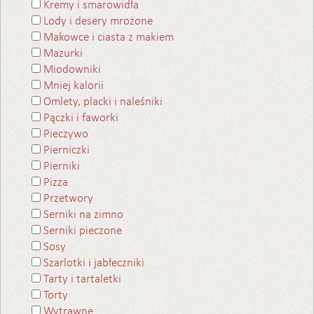
Kremy i smarowidła
Lody i desery mrożone
Makowce i ciasta z makiem
Mazurki
Miodowniki
Mniej kalorii
Omlety, placki i naleśniki
Pączki i faworki
Pieczywo
Pierniczki
Pierniki
Pizza
Przetwory
Serniki na zimno
Serniki pieczone
Sosy
Szarlotki i jabłeczniki
Tarty i tartaletki
Torty
Wytrawne