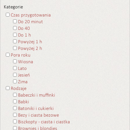
Kategorie
Czas przygotowania
Do 20 minut
Do 40
Do 1 h
Powyżej 1 h
Powyżej 2 h
Pora roku
Wiosna
Lato
Jesień
Zima
Rodzaje
Babeczki i muffinki
Babki
Batoniki i cukierki
Bezy i ciasta bezowe
Biszkopty - ciasta i ciastka
Brownies i blondies