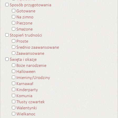
Sposób przygotowania
Gotowane
Na zimno
Pieczone
Smażone
Stopień trudności
Proste
Średnio zaawansowane
Zaawansowane
Święta i okazje
Boże narodzenie
Halloween
Imieniny/Urodziny
Karnawał
Kinderparty
Komunia
Tłusty czwartek
Walentynki
Wielkanoc