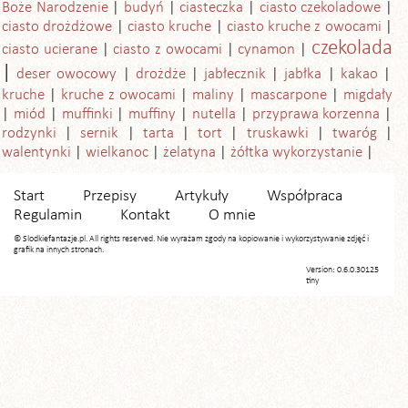
Boże Narodzenie
budyń
ciasteczka
ciasto czekoladowe
ciasto drożdżowe
ciasto kruche
ciasto kruche z owocami
czekolada
ciasto ucierane
ciasto z owocami
cynamon
deser owocowy
drożdże
jabłecznik
jabłka
kakao
kruche
kruche z owocami
maliny
mascarpone
migdały
miód
muffinki
muffiny
nutella
przyprawa korzenna
rodzynki
sernik
tarta
tort
truskawki
twaróg
walentynki
wielkanoc
żelatyna
żółtka wykorzystanie
Start
Przepisy
Artykuły
Współpraca
Regulamin
Kontakt
O mnie
© Slodkiefantazje.pl. All rights reserved. Nie wyrażam zgody na kopiowanie i wykorzystywanie zdjęć i
grafik na innych stronach.
Version: 0.6.0.30125
tiny