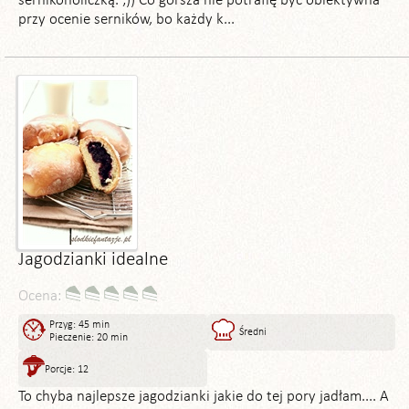
sernikoholiczką. ;)) Co gorsza nie potrafię być obiektywna
przy ocenie serników, bo każdy k...
Jagodzianki idealne
Ocena:
Przyg: 45 min
Średni
Pieczenie: 20 min
Porcje: 12
To chyba najlepsze jagodzianki jakie do tej pory jadłam.... A