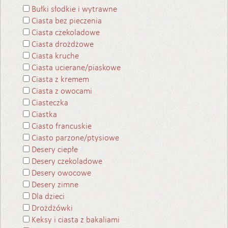
Bułki słodkie i wytrawne
Ciasta bez pieczenia
Ciasta czekoladowe
Ciasta drożdżowe
Ciasta kruche
Ciasta ucierane/piaskowe
Ciasta z kremem
Ciasta z owocami
Ciasteczka
Ciastka
Ciasto francuskie
Ciasto parzone/ptysiowe
Desery ciepłe
Desery czekoladowe
Desery owocowe
Desery zimne
Dla dzieci
Drożdżówki
Keksy i ciasta z bakaliami