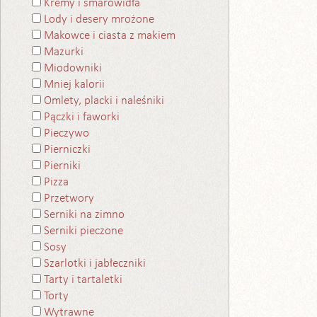
Kremy i smarowidła
Lody i desery mrożone
Makowce i ciasta z makiem
Mazurki
Miodowniki
Mniej kalorii
Omlety, placki i naleśniki
Pączki i faworki
Pieczywo
Pierniczki
Pierniki
Pizza
Przetwory
Serniki na zimno
Serniki pieczone
Sosy
Szarlotki i jabłeczniki
Tarty i tartaletki
Torty
Wytrawne