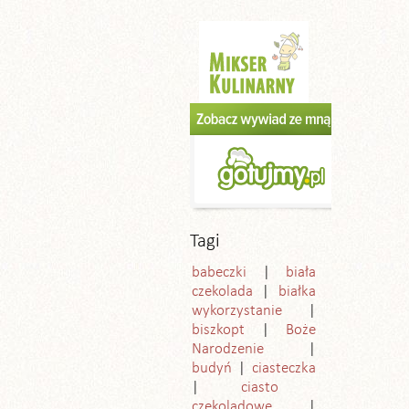
Tagi
babeczki
biała
czekolada
białka
wykorzystanie
biszkopt
Boże
Narodzenie
budyń
ciasteczka
ciasto
czekoladowe