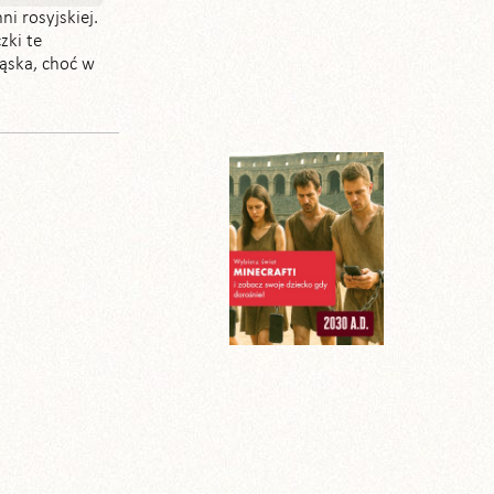
i rosyjskiej.
zki te
ąska, choć w