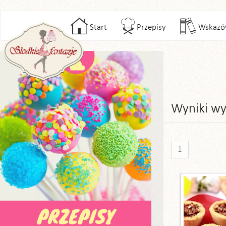
Start
Przepisy
Wskazó
Wyniki wy
1