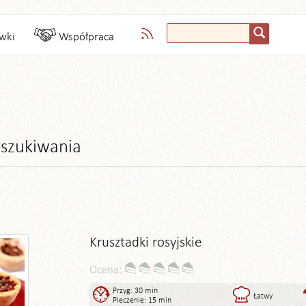
wki
Współpraca
szukiwania
Krusztadki rosyjskie
Ocena:
Przyg: 30 min
Łatwy
Pieczenie: 15 min