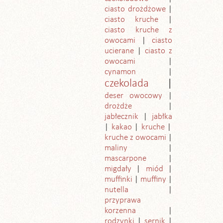
ciasto drożdżowe
ciasto kruche
ciasto kruche z
owocami
ciasto
ucierane
ciasto z
owocami
cynamon
czekolada
deser owocowy
drożdże
jabłecznik
jabłka
kakao
kruche
kruche z owocami
maliny
mascarpone
migdały
miód
muffinki
muffiny
nutella
przyprawa
korzenna
rodzynki
sernik