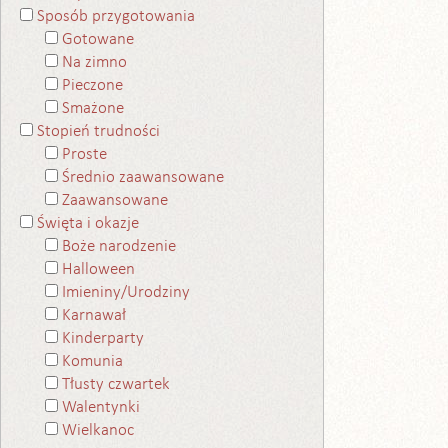
Sposób przygotowania
Gotowane
Na zimno
Pieczone
Smażone
Stopień trudności
Proste
Średnio zaawansowane
Zaawansowane
Święta i okazje
Boże narodzenie
Halloween
Imieniny/Urodziny
Karnawał
Kinderparty
Komunia
Tłusty czwartek
Walentynki
Wielkanoc