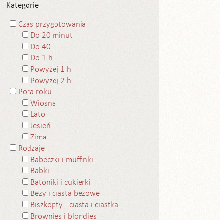
Kategorie
Czas przygotowania
Do 20 minut
Do 40
Do 1 h
Powyżej 1 h
Powyżej 2 h
Pora roku
Wiosna
Lato
Jesień
Zima
Rodzaje
Babeczki i muffinki
Babki
Batoniki i cukierki
Bezy i ciasta bezowe
Biszkopty - ciasta i ciastka
Brownies i blondies