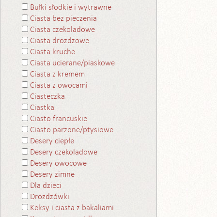
Bułki słodkie i wytrawne
Ciasta bez pieczenia
Ciasta czekoladowe
Ciasta drożdżowe
Ciasta kruche
Ciasta ucierane/piaskowe
Ciasta z kremem
Ciasta z owocami
Ciasteczka
Ciastka
Ciasto francuskie
Ciasto parzone/ptysiowe
Desery ciepłe
Desery czekoladowe
Desery owocowe
Desery zimne
Dla dzieci
Drożdżówki
Keksy i ciasta z bakaliami