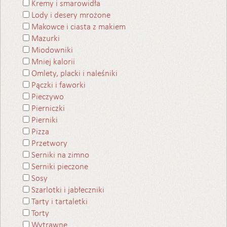
Kremy i smarowidła
Lody i desery mrożone
Makowce i ciasta z makiem
Mazurki
Miodowniki
Mniej kalorii
Omlety, placki i naleśniki
Pączki i faworki
Pieczywo
Pierniczki
Pierniki
Pizza
Przetwory
Serniki na zimno
Serniki pieczone
Sosy
Szarlotki i jabłeczniki
Tarty i tartaletki
Torty
Wytrawne