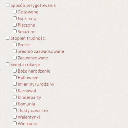
Sposób przygotowania
Gotowane
Na zimno
Pieczone
Smażone
Stopień trudności
Proste
Średnio zaawansowane
Zaawansowane
Święta i okazje
Boże narodzenie
Halloween
Imieniny/Urodziny
Karnawał
Kinderparty
Komunia
Tłusty czwartek
Walentynki
Wielkanoc