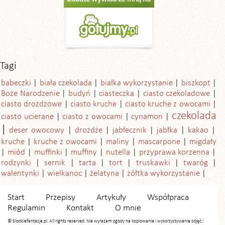
Tagi
babeczki
biała czekolada
białka wykorzystanie
biszkopt
Boże Narodzenie
budyń
ciasteczka
ciasto czekoladowe
ciasto drożdżowe
ciasto kruche
ciasto kruche z owocami
czekolada
ciasto ucierane
ciasto z owocami
cynamon
deser owocowy
drożdże
jabłecznik
jabłka
kakao
kruche
kruche z owocami
maliny
mascarpone
migdały
miód
muffinki
muffiny
nutella
przyprawa korzenna
rodzynki
sernik
tarta
tort
truskawki
twaróg
walentynki
wielkanoc
żelatyna
żółtka wykorzystanie
Start
Przepisy
Artykuły
Współpraca
Regulamin
Kontakt
O mnie
© Slodkiefantazje.pl. All rights reserved. Nie wyrażam zgody na kopiowanie i wykorzystywanie zdjęć i