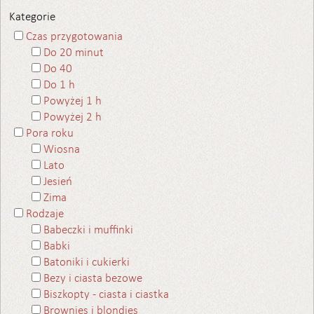
Kategorie
Czas przygotowania
Do 20 minut
Do 40
Do 1 h
Powyżej 1 h
Powyżej 2 h
Pora roku
Wiosna
Lato
Jesień
Zima
Rodzaje
Babeczki i muffinki
Babki
Batoniki i cukierki
Bezy i ciasta bezowe
Biszkopty - ciasta i ciastka
Brownies i blondies