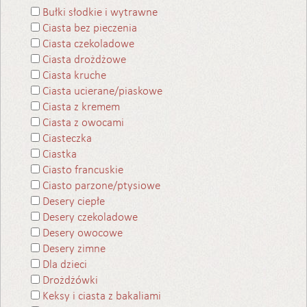
Bułki słodkie i wytrawne
Ciasta bez pieczenia
Ciasta czekoladowe
Ciasta drożdżowe
Ciasta kruche
Ciasta ucierane/piaskowe
Ciasta z kremem
Ciasta z owocami
Ciasteczka
Ciastka
Ciasto francuskie
Ciasto parzone/ptysiowe
Desery ciepłe
Desery czekoladowe
Desery owocowe
Desery zimne
Dla dzieci
Drożdżówki
Keksy i ciasta z bakaliami