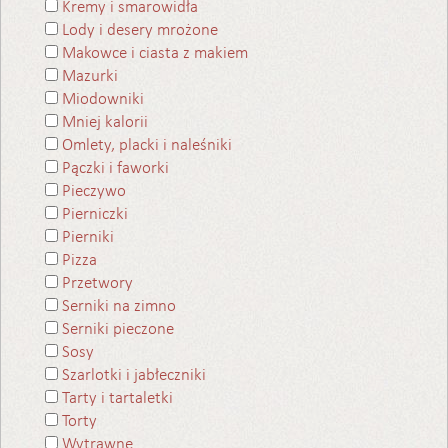
Kremy i smarowidła
Lody i desery mrożone
Makowce i ciasta z makiem
Mazurki
Miodowniki
Mniej kalorii
Omlety, placki i naleśniki
Pączki i faworki
Pieczywo
Pierniczki
Pierniki
Pizza
Przetwory
Serniki na zimno
Serniki pieczone
Sosy
Szarlotki i jabłeczniki
Tarty i tartaletki
Torty
Wytrawne