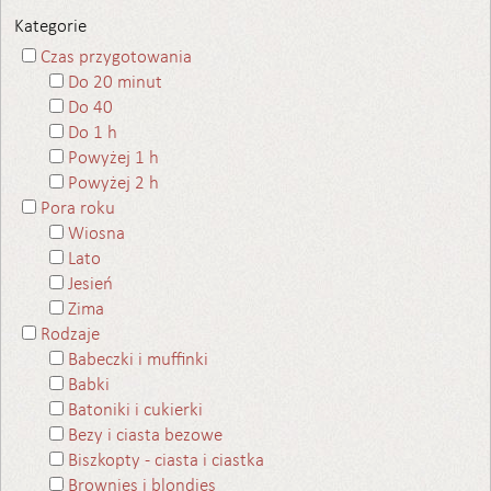
Kategorie
Czas przygotowania
Do 20 minut
Do 40
Do 1 h
Powyżej 1 h
Powyżej 2 h
Pora roku
Wiosna
Lato
Jesień
Zima
Rodzaje
Babeczki i muffinki
Babki
Batoniki i cukierki
Bezy i ciasta bezowe
Biszkopty - ciasta i ciastka
Brownies i blondies