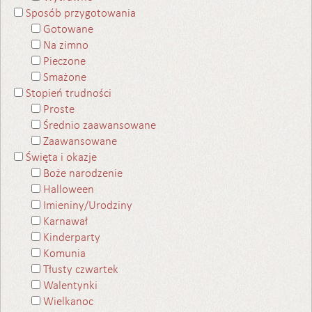
Sposób przygotowania
Gotowane
Na zimno
Pieczone
Smażone
Stopień trudności
Proste
Średnio zaawansowane
Zaawansowane
Święta i okazje
Boże narodzenie
Halloween
Imieniny/Urodziny
Karnawał
Kinderparty
Komunia
Tłusty czwartek
Walentynki
Wielkanoc