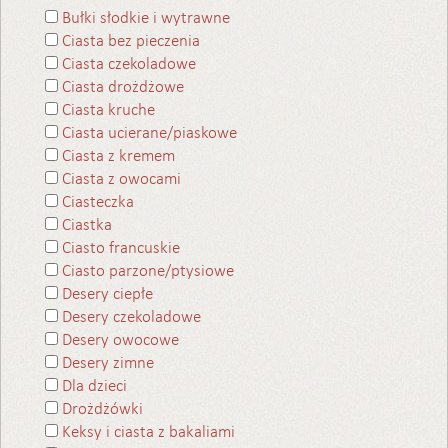
Bułki słodkie i wytrawne
Ciasta bez pieczenia
Ciasta czekoladowe
Ciasta drożdżowe
Ciasta kruche
Ciasta ucierane/piaskowe
Ciasta z kremem
Ciasta z owocami
Ciasteczka
Ciastka
Ciasto francuskie
Ciasto parzone/ptysiowe
Desery ciepłe
Desery czekoladowe
Desery owocowe
Desery zimne
Dla dzieci
Drożdżówki
Keksy i ciasta z bakaliami