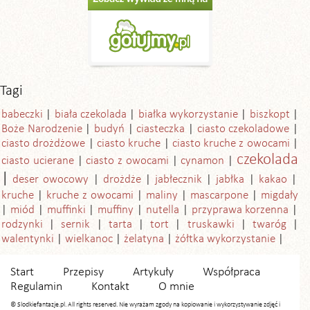
Tagi
babeczki
biała czekolada
białka wykorzystanie
biszkopt
Boże Narodzenie
budyń
ciasteczka
ciasto czekoladowe
ciasto drożdżowe
ciasto kruche
ciasto kruche z owocami
czekolada
ciasto ucierane
ciasto z owocami
cynamon
deser owocowy
drożdże
jabłecznik
jabłka
kakao
kruche
kruche z owocami
maliny
mascarpone
migdały
miód
muffinki
muffiny
nutella
przyprawa korzenna
rodzynki
sernik
tarta
tort
truskawki
twaróg
walentynki
wielkanoc
żelatyna
żółtka wykorzystanie
Start
Przepisy
Artykuły
Współpraca
Regulamin
Kontakt
O mnie
© Slodkiefantazje.pl. All rights reserved. Nie wyrażam zgody na kopiowanie i wykorzystywanie zdjęć i