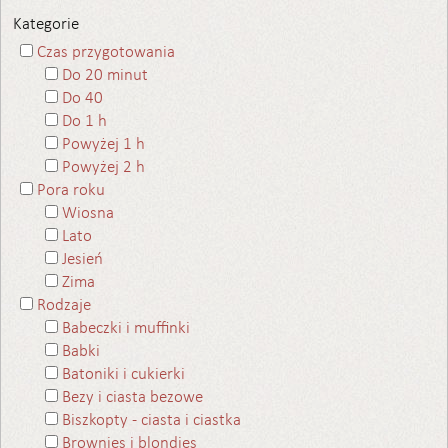
Kategorie
Czas przygotowania
Do 20 minut
Do 40
Do 1 h
Powyżej 1 h
Powyżej 2 h
Pora roku
Wiosna
Lato
Jesień
Zima
Rodzaje
Babeczki i muffinki
Babki
Batoniki i cukierki
Bezy i ciasta bezowe
Biszkopty - ciasta i ciastka
Brownies i blondies