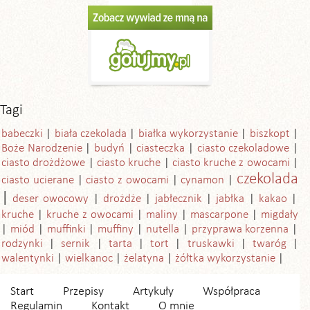
Tagi
babeczki
biała czekolada
białka wykorzystanie
biszkopt
Boże Narodzenie
budyń
ciasteczka
ciasto czekoladowe
ciasto drożdżowe
ciasto kruche
ciasto kruche z owocami
czekolada
ciasto ucierane
ciasto z owocami
cynamon
deser owocowy
drożdże
jabłecznik
jabłka
kakao
kruche
kruche z owocami
maliny
mascarpone
migdały
miód
muffinki
muffiny
nutella
przyprawa korzenna
rodzynki
sernik
tarta
tort
truskawki
twaróg
walentynki
wielkanoc
żelatyna
żółtka wykorzystanie
Start
Przepisy
Artykuły
Współpraca
Regulamin
Kontakt
O mnie