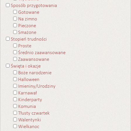
Sposób przygotowania
Gotowane
Na zimno
Pieczone
Smażone
Stopień trudności
Proste
Średnio zaawansowane
Zaawansowane
Święta i okazje
Boże narodzenie
Halloween
Imieniny/Urodziny
Karnawał
Kinderparty
Komunia
Tłusty czwartek
Walentynki
Wielkanoc