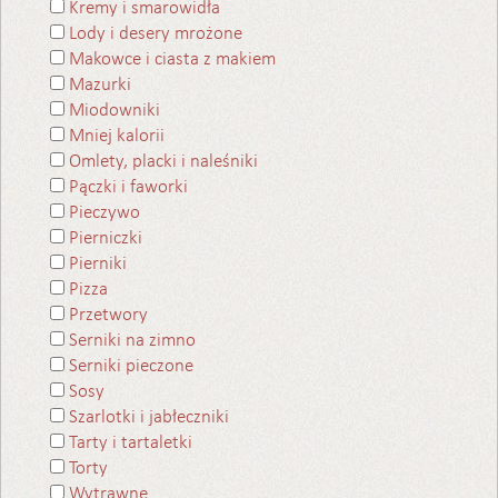
Kremy i smarowidła
Lody i desery mrożone
Makowce i ciasta z makiem
Mazurki
Miodowniki
Mniej kalorii
Omlety, placki i naleśniki
Pączki i faworki
Pieczywo
Pierniczki
Pierniki
Pizza
Przetwory
Serniki na zimno
Serniki pieczone
Sosy
Szarlotki i jabłeczniki
Tarty i tartaletki
Torty
Wytrawne