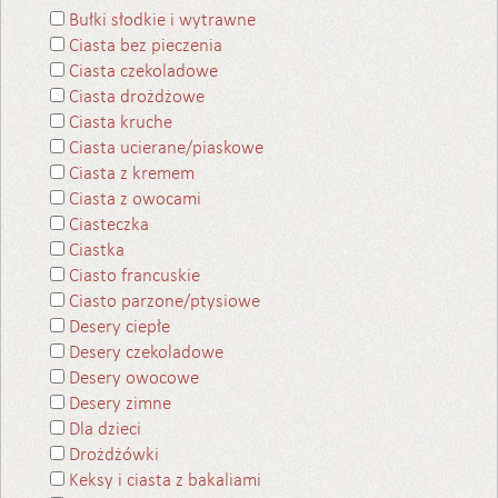
Bułki słodkie i wytrawne
Ciasta bez pieczenia
Ciasta czekoladowe
Ciasta drożdżowe
Ciasta kruche
Ciasta ucierane/piaskowe
Ciasta z kremem
Ciasta z owocami
Ciasteczka
Ciastka
Ciasto francuskie
Ciasto parzone/ptysiowe
Desery ciepłe
Desery czekoladowe
Desery owocowe
Desery zimne
Dla dzieci
Drożdżówki
Keksy i ciasta z bakaliami