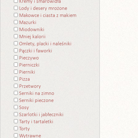
Kremy i smarowidła
Lody i desery mrożone
Makowce i ciasta z makiem
Mazurki
Miodowniki
Mniej kalorii
Omlety, placki i naleśniki
Pączki i faworki
Pieczywo
Pierniczki
Pierniki
Pizza
Przetwory
Serniki na zimno
Serniki pieczone
Sosy
Szarlotki i jabłeczniki
Tarty i tartaletki
Torty
Wytrawne