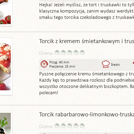
Hejka! Jeżeli myślisz, że tort i truskawki to ty
klasyczna kompozycja, zanim wydasz werdykt,
smaku tego torcika czekoladowego z truskaw
Torcik z kremem śmietankowym i tr
Ocena:
Przyg: 40 min
Średni
Pieczenie: 25 min
Pyszne połączenie kremu śmietankowego z t
Każdy kęs to prawdziwa rozkosz dla podniebien
wszystko otoczone delikatnym biszkoptem. 
polecam!
Torcik rabarbarowo-limonkowo-trus
Ocena: