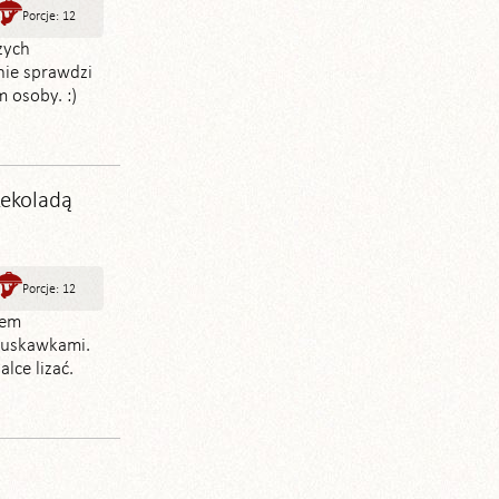
Porcje: 12
zych
nie sprawdzi
m osoby. :)
zekoladą
Porcje: 12
mem
ruskawkami.
lce lizać.