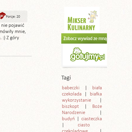
Porcje: 20
ł nie pojawić
amówiły mnie,
 :) Z góry
Tagi
babeczki
biała
czekolada
białka
wykorzystanie
biszkopt
Boże
Narodzenie
budyń
ciasteczka
ciasto
czekoladowe