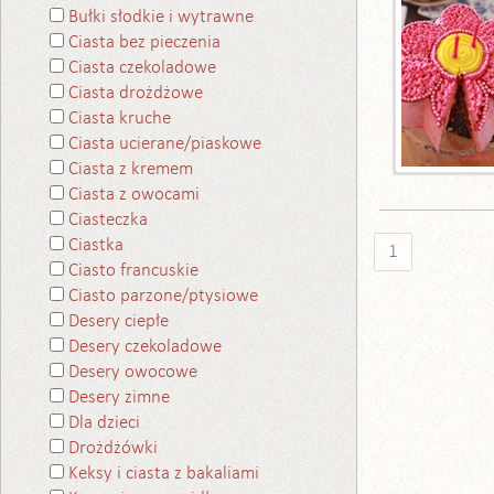
Bułki słodkie i wytrawne
Ciasta bez pieczenia
Ciasta czekoladowe
Ciasta drożdżowe
Ciasta kruche
Ciasta ucierane/piaskowe
Ciasta z kremem
Ciasta z owocami
Ciasteczka
Ciastka
1
Ciasto francuskie
Ciasto parzone/ptysiowe
Desery ciepłe
Desery czekoladowe
Desery owocowe
Desery zimne
Dla dzieci
Drożdżówki
Keksy i ciasta z bakaliami