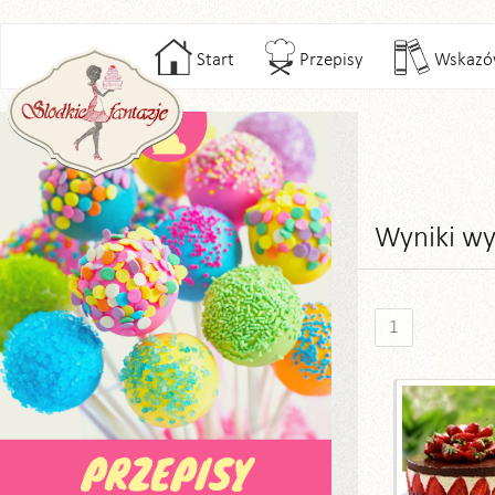
Start
Przepisy
Wskazó
Wyniki wy
1