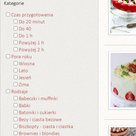
Kategorie
Czas przygotowania
Do 20 minut
Do 40
Do 1 h
Powyżej 1 h
Powyżej 2 h
Pora roku
Wiosna
Lato
Jesień
Zima
Rodzaje
Babeczki i muffinki
Babki
Batoniki i cukierki
Bezy i ciasta bezowe
Biszkopty - ciasta i ciastka
Brownies i blondies