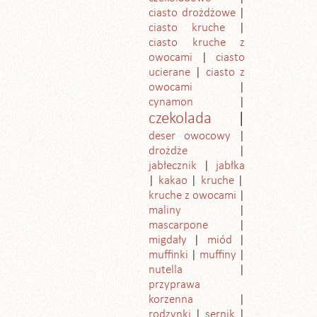
ciasto drożdżowe
ciasto kruche
ciasto kruche z
owocami
ciasto
ucierane
ciasto z
owocami
cynamon
czekolada
deser owocowy
drożdże
jabłecznik
jabłka
kakao
kruche
kruche z owocami
maliny
mascarpone
migdały
miód
muffinki
muffiny
nutella
przyprawa
korzenna
rodzynki
sernik