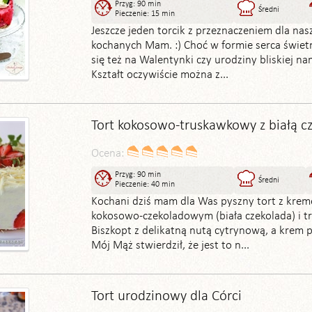
Przyg: 90 min
Średni
Pieczenie: 15 min
Jeszcze jeden torcik z przeznaczeniem dla nas
kochanych Mam. :) Choć w formie serca świet
się też na Walentynki czy urodziny bliskiej na
Kształt oczywiście można z...
Tort kokosowo-truskawkowy z białą c
Ocena:
Przyg: 90 min
Średni
Pieczenie: 40 min
Kochani dziś mam dla Was pyszny tort z kre
kokosowo-czekoladowym (biała czekolada) i t
Biszkopt z delikatną nutą cytrynową, a krem pa
Mój Mąż stwierdził, że jest to n...
Tort urodzinowy dla Córci