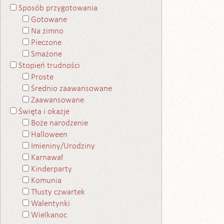
Sposób przygotowania
Gotowane
Na zimno
Pieczone
Smażone
Stopień trudności
Proste
Średnio zaawansowane
Zaawansowane
Święta i okazje
Boże narodzenie
Halloween
Imieniny/Urodziny
Karnawał
Kinderparty
Komunia
Tłusty czwartek
Walentynki
Wielkanoc