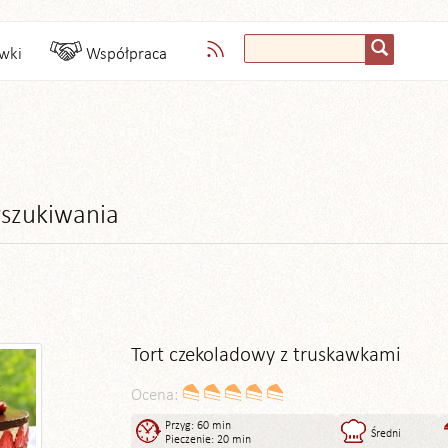
wki
Współpraca
szukiwania
Tort czekoladowy z truskawkami
Ocena:
Przyg: 60 min
Średni
Pieczenie: 20 min