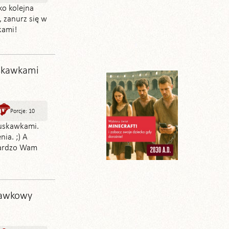
lko kolejna
 zanurz się w
kami!
uskawkami
Porcje: 10
ruskawkami.
ia. ;) A
Bardzo Wam
kawkowy