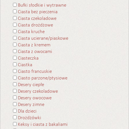
Bułki słodkie i wytrawne
Ciasta bez pieczenia
Ciasta czekoladowe
Ciasta drożdżowe
Ciasta kruche
Ciasta ucierane/piaskowe
Ciasta z kremem
Ciasta z owocami
Ciasteczka
Ciastka
Ciasto francuskie
Ciasto parzone/ptysiowe
Desery ciepłe
Desery czekoladowe
Desery owocowe
Desery zimne
Dla dzieci
Drożdżówki
Keksy i ciasta z bakaliami