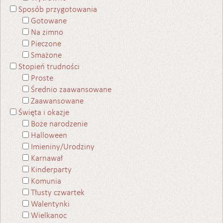
Sposób przygotowania
Gotowane
Na zimno
Pieczone
Smażone
Stopień trudności
Proste
Średnio zaawansowane
Zaawansowane
Święta i okazje
Boże narodzenie
Halloween
Imieniny/Urodziny
Karnawał
Kinderparty
Komunia
Tłusty czwartek
Walentynki
Wielkanoc