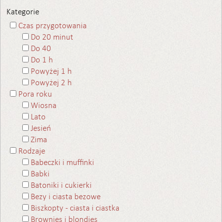
Kategorie
Czas przygotowania
Do 20 minut
Do 40
Do 1 h
Powyżej 1 h
Powyżej 2 h
Pora roku
Wiosna
Lato
Jesień
Zima
Rodzaje
Babeczki i muffinki
Babki
Batoniki i cukierki
Bezy i ciasta bezowe
Biszkopty - ciasta i ciastka
Brownies i blondies