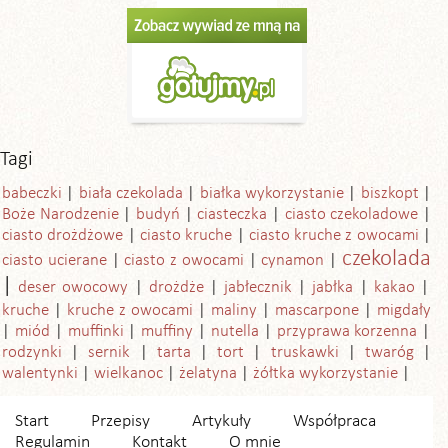
Tagi
babeczki
biała czekolada
białka wykorzystanie
biszkopt
Boże Narodzenie
budyń
ciasteczka
ciasto czekoladowe
ciasto drożdżowe
ciasto kruche
ciasto kruche z owocami
czekolada
ciasto ucierane
ciasto z owocami
cynamon
deser owocowy
drożdże
jabłecznik
jabłka
kakao
kruche
kruche z owocami
maliny
mascarpone
migdały
miód
muffinki
muffiny
nutella
przyprawa korzenna
rodzynki
sernik
tarta
tort
truskawki
twaróg
walentynki
wielkanoc
żelatyna
żółtka wykorzystanie
Start
Przepisy
Artykuły
Współpraca
Regulamin
Kontakt
O mnie