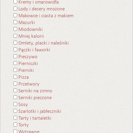
Kremy i smarowidła
Lody i desery mrożone
Makowce i ciasta z makiem
Mazurki
Miodowniki
Mniej kalorii
Omlety, placki i naleśniki
Pączki i faworki
Pieczywo
Pierniczki
Pierniki
Pizza
Przetwory
Serniki na zimno
Serniki pieczone
Sosy
Szarlotki i jabłeczniki
Tarty i tartaletki
Torty
Wytrawne