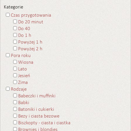
Kategorie
Czas przygotowania
Do 20 minut
Do 40
Do 1 h
Powyżej 1 h
Powyżej 2 h
Pora roku
Wiosna
Lato
Jesień
Zima
Rodzaje
Babeczki i muffinki
Babki
Batoniki i cukierki
Bezy i ciasta bezowe
Biszkopty - ciasta i ciastka
Brownies i blondies