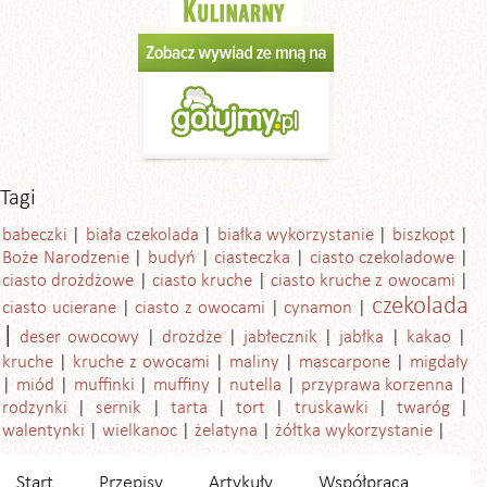
Tagi
babeczki
biała czekolada
białka wykorzystanie
biszkopt
Boże Narodzenie
budyń
ciasteczka
ciasto czekoladowe
ciasto drożdżowe
ciasto kruche
ciasto kruche z owocami
czekolada
ciasto ucierane
ciasto z owocami
cynamon
deser owocowy
drożdże
jabłecznik
jabłka
kakao
kruche
kruche z owocami
maliny
mascarpone
migdały
miód
muffinki
muffiny
nutella
przyprawa korzenna
rodzynki
sernik
tarta
tort
truskawki
twaróg
walentynki
wielkanoc
żelatyna
żółtka wykorzystanie
Start
Przepisy
Artykuły
Współpraca