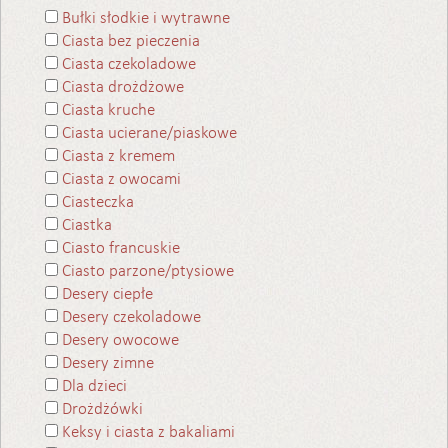
Bułki słodkie i wytrawne
Ciasta bez pieczenia
Ciasta czekoladowe
Ciasta drożdżowe
Ciasta kruche
Ciasta ucierane/piaskowe
Ciasta z kremem
Ciasta z owocami
Ciasteczka
Ciastka
Ciasto francuskie
Ciasto parzone/ptysiowe
Desery ciepłe
Desery czekoladowe
Desery owocowe
Desery zimne
Dla dzieci
Drożdżówki
Keksy i ciasta z bakaliami