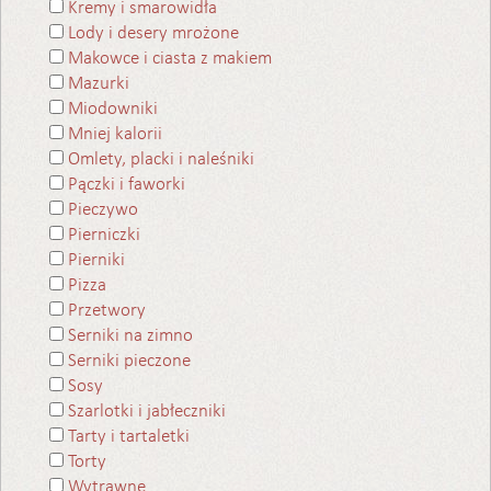
Kremy i smarowidła
Lody i desery mrożone
Makowce i ciasta z makiem
Mazurki
Miodowniki
Mniej kalorii
Omlety, placki i naleśniki
Pączki i faworki
Pieczywo
Pierniczki
Pierniki
Pizza
Przetwory
Serniki na zimno
Serniki pieczone
Sosy
Szarlotki i jabłeczniki
Tarty i tartaletki
Torty
Wytrawne