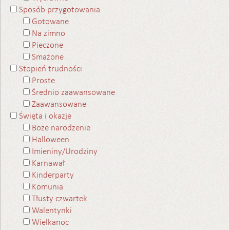
Sposób przygotowania
Gotowane
Na zimno
Pieczone
Smażone
Stopień trudności
Proste
Średnio zaawansowane
Zaawansowane
Święta i okazje
Boże narodzenie
Halloween
Imieniny/Urodziny
Karnawał
Kinderparty
Komunia
Tłusty czwartek
Walentynki
Wielkanoc