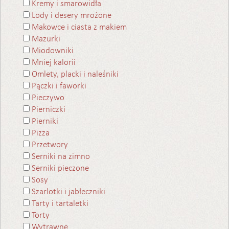
Kremy i smarowidła
Lody i desery mrożone
Makowce i ciasta z makiem
Mazurki
Miodowniki
Mniej kalorii
Omlety, placki i naleśniki
Pączki i faworki
Pieczywo
Pierniczki
Pierniki
Pizza
Przetwory
Serniki na zimno
Serniki pieczone
Sosy
Szarlotki i jabłeczniki
Tarty i tartaletki
Torty
Wytrawne