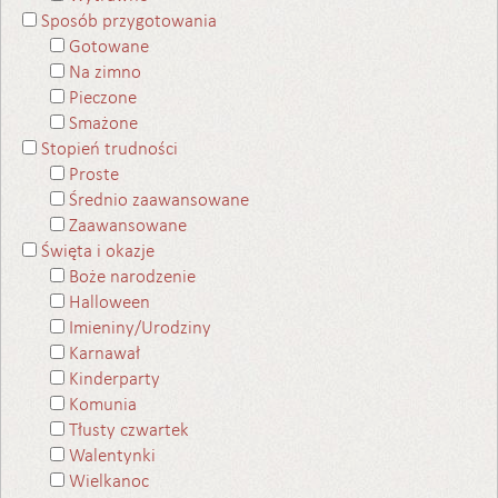
Sposób przygotowania
Gotowane
Na zimno
Pieczone
Smażone
Stopień trudności
Proste
Średnio zaawansowane
Zaawansowane
Święta i okazje
Boże narodzenie
Halloween
Imieniny/Urodziny
Karnawał
Kinderparty
Komunia
Tłusty czwartek
Walentynki
Wielkanoc