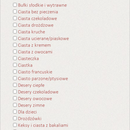
Bułki słodkie i wytrawne
Ciasta bez pieczenia
Ciasta czekoladowe
Ciasta drożdżowe
Ciasta kruche
Ciasta ucierane/piaskowe
Ciasta z kremem
Ciasta z owocami
Ciasteczka
Ciastka
Ciasto francuskie
Ciasto parzone/ptysiowe
Desery ciepłe
Desery czekoladowe
Desery owocowe
Desery zimne
Dla dzieci
Drożdżówki
Keksy i ciasta z bakaliami