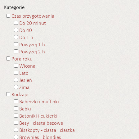
Kategorie
Czas przygotowania
Do 20 minut
Do 40
Do 1 h
Powyżej 1 h
Powyżej 2 h
Pora roku
Wiosna
Lato
Jesień
Zima
Rodzaje
Babeczki i muffinki
Babki
Batoniki i cukierki
Bezy i ciasta bezowe
Biszkopty - ciasta i ciastka
Brownies i blondies