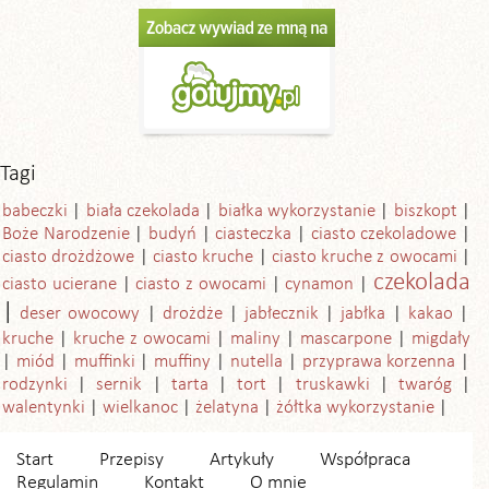
Tagi
babeczki
biała czekolada
białka wykorzystanie
biszkopt
Boże Narodzenie
budyń
ciasteczka
ciasto czekoladowe
ciasto drożdżowe
ciasto kruche
ciasto kruche z owocami
czekolada
ciasto ucierane
ciasto z owocami
cynamon
deser owocowy
drożdże
jabłecznik
jabłka
kakao
kruche
kruche z owocami
maliny
mascarpone
migdały
miód
muffinki
muffiny
nutella
przyprawa korzenna
rodzynki
sernik
tarta
tort
truskawki
twaróg
walentynki
wielkanoc
żelatyna
żółtka wykorzystanie
Start
Przepisy
Artykuły
Współpraca
Regulamin
Kontakt
O mnie