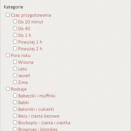
Kategorie
Czas przygotowania
Do 20 minut
Do 40
Do 1 h
Powyżej 1 h
Powyżej 2 h
Pora roku
Wiosna
Lato
Jesień
Zima
Rodzaje
Babeczki i muffinki
Babki
Batoniki i cukierki
Bezy i ciasta bezowe
Biszkopty - ciasta i ciastka
Brownies i blondies