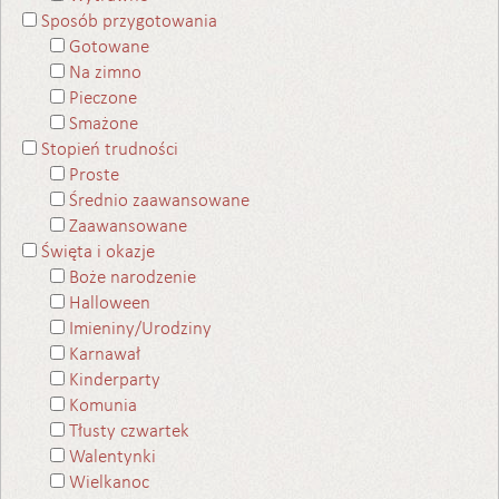
Sposób przygotowania
Gotowane
Na zimno
Pieczone
Smażone
Stopień trudności
Proste
Średnio zaawansowane
Zaawansowane
Święta i okazje
Boże narodzenie
Halloween
Imieniny/Urodziny
Karnawał
Kinderparty
Komunia
Tłusty czwartek
Walentynki
Wielkanoc