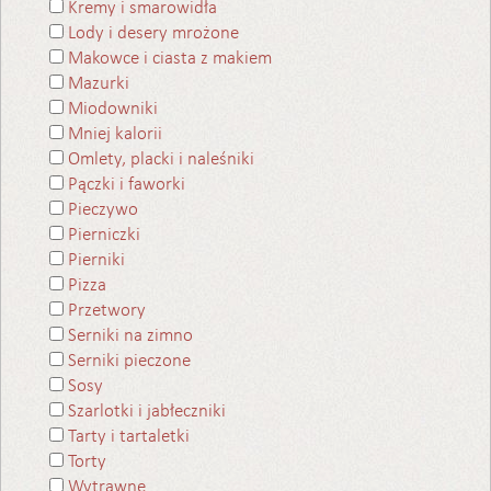
Kremy i smarowidła
Lody i desery mrożone
Makowce i ciasta z makiem
Mazurki
Miodowniki
Mniej kalorii
Omlety, placki i naleśniki
Pączki i faworki
Pieczywo
Pierniczki
Pierniki
Pizza
Przetwory
Serniki na zimno
Serniki pieczone
Sosy
Szarlotki i jabłeczniki
Tarty i tartaletki
Torty
Wytrawne