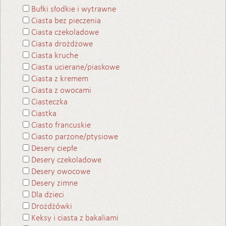
Bułki słodkie i wytrawne
Ciasta bez pieczenia
Ciasta czekoladowe
Ciasta drożdżowe
Ciasta kruche
Ciasta ucierane/piaskowe
Ciasta z kremem
Ciasta z owocami
Ciasteczka
Ciastka
Ciasto francuskie
Ciasto parzone/ptysiowe
Desery ciepłe
Desery czekoladowe
Desery owocowe
Desery zimne
Dla dzieci
Drożdżówki
Keksy i ciasta z bakaliami