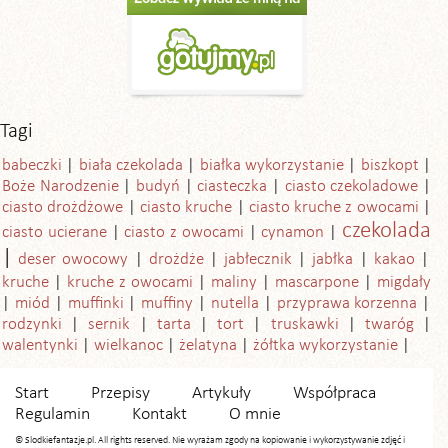
Tagi
babeczki
biała czekolada
białka wykorzystanie
biszkopt
Boże Narodzenie
budyń
ciasteczka
ciasto czekoladowe
ciasto drożdżowe
ciasto kruche
ciasto kruche z owocami
czekolada
ciasto ucierane
ciasto z owocami
cynamon
deser owocowy
drożdże
jabłecznik
jabłka
kakao
kruche
kruche z owocami
maliny
mascarpone
migdały
miód
muffinki
muffiny
nutella
przyprawa korzenna
rodzynki
sernik
tarta
tort
truskawki
twaróg
walentynki
wielkanoc
żelatyna
żółtka wykorzystanie
Start
Przepisy
Artykuły
Współpraca
Regulamin
Kontakt
O mnie
© Slodkiefantazje.pl. All rights reserved. Nie wyrażam zgody na kopiowanie i wykorzystywanie zdjęć i