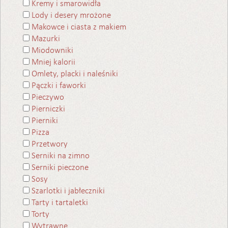
Kremy i smarowidła
Lody i desery mrożone
Makowce i ciasta z makiem
Mazurki
Miodowniki
Mniej kalorii
Omlety, placki i naleśniki
Pączki i faworki
Pieczywo
Pierniczki
Pierniki
Pizza
Przetwory
Serniki na zimno
Serniki pieczone
Sosy
Szarlotki i jabłeczniki
Tarty i tartaletki
Torty
Wytrawne