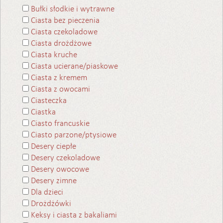
Bułki słodkie i wytrawne
Ciasta bez pieczenia
Ciasta czekoladowe
Ciasta drożdżowe
Ciasta kruche
Ciasta ucierane/piaskowe
Ciasta z kremem
Ciasta z owocami
Ciasteczka
Ciastka
Ciasto francuskie
Ciasto parzone/ptysiowe
Desery ciepłe
Desery czekoladowe
Desery owocowe
Desery zimne
Dla dzieci
Drożdżówki
Keksy i ciasta z bakaliami