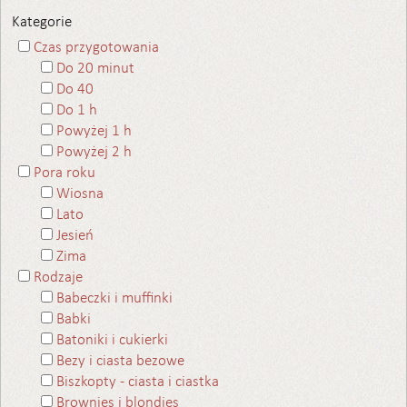
Kategorie
Czas przygotowania
Do 20 minut
Do 40
Do 1 h
Powyżej 1 h
Powyżej 2 h
Pora roku
Wiosna
Lato
Jesień
Zima
Rodzaje
Babeczki i muffinki
Babki
Batoniki i cukierki
Bezy i ciasta bezowe
Biszkopty - ciasta i ciastka
Brownies i blondies