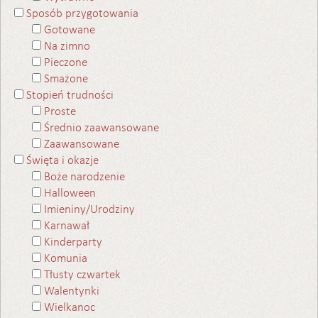
Sposób przygotowania
Gotowane
Na zimno
Pieczone
Smażone
Stopień trudności
Proste
Średnio zaawansowane
Zaawansowane
Święta i okazje
Boże narodzenie
Halloween
Imieniny/Urodziny
Karnawał
Kinderparty
Komunia
Tłusty czwartek
Walentynki
Wielkanoc