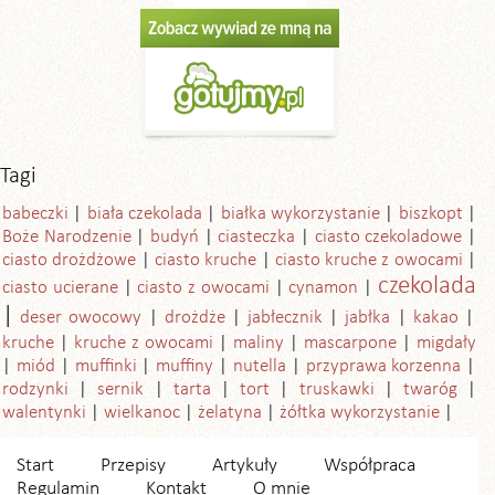
Tagi
babeczki
biała czekolada
białka wykorzystanie
biszkopt
Boże Narodzenie
budyń
ciasteczka
ciasto czekoladowe
ciasto drożdżowe
ciasto kruche
ciasto kruche z owocami
czekolada
ciasto ucierane
ciasto z owocami
cynamon
deser owocowy
drożdże
jabłecznik
jabłka
kakao
kruche
kruche z owocami
maliny
mascarpone
migdały
miód
muffinki
muffiny
nutella
przyprawa korzenna
rodzynki
sernik
tarta
tort
truskawki
twaróg
walentynki
wielkanoc
żelatyna
żółtka wykorzystanie
Start
Przepisy
Artykuły
Współpraca
Regulamin
Kontakt
O mnie