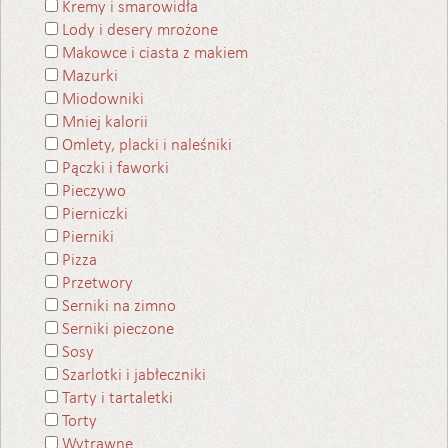
Kremy i smarowidła
Lody i desery mrożone
Makowce i ciasta z makiem
Mazurki
Miodowniki
Mniej kalorii
Omlety, placki i naleśniki
Pączki i faworki
Pieczywo
Pierniczki
Pierniki
Pizza
Przetwory
Serniki na zimno
Serniki pieczone
Sosy
Szarlotki i jabłeczniki
Tarty i tartaletki
Torty
Wytrawne