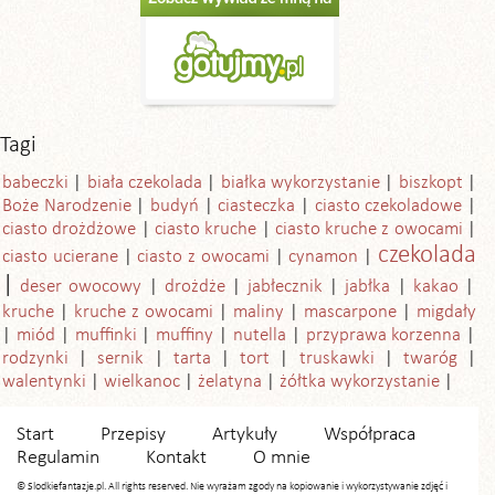
Tagi
babeczki
biała czekolada
białka wykorzystanie
biszkopt
Boże Narodzenie
budyń
ciasteczka
ciasto czekoladowe
ciasto drożdżowe
ciasto kruche
ciasto kruche z owocami
czekolada
ciasto ucierane
ciasto z owocami
cynamon
deser owocowy
drożdże
jabłecznik
jabłka
kakao
kruche
kruche z owocami
maliny
mascarpone
migdały
miód
muffinki
muffiny
nutella
przyprawa korzenna
rodzynki
sernik
tarta
tort
truskawki
twaróg
walentynki
wielkanoc
żelatyna
żółtka wykorzystanie
Start
Przepisy
Artykuły
Współpraca
Regulamin
Kontakt
O mnie
© Slodkiefantazje.pl. All rights reserved. Nie wyrażam zgody na kopiowanie i wykorzystywanie zdjęć i