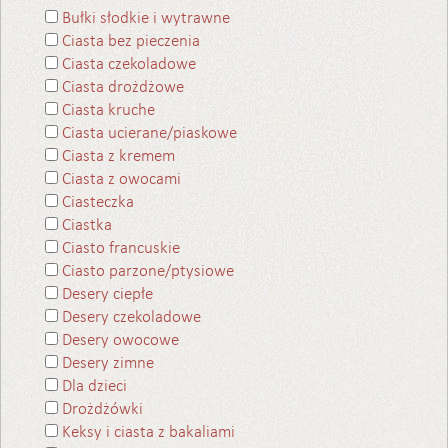
Bułki słodkie i wytrawne
Ciasta bez pieczenia
Ciasta czekoladowe
Ciasta drożdżowe
Ciasta kruche
Ciasta ucierane/piaskowe
Ciasta z kremem
Ciasta z owocami
Ciasteczka
Ciastka
Ciasto francuskie
Ciasto parzone/ptysiowe
Desery ciepłe
Desery czekoladowe
Desery owocowe
Desery zimne
Dla dzieci
Drożdżówki
Keksy i ciasta z bakaliami