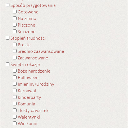
Sposób przygotowania
Gotowane
Na zimno
Pieczone
Smażone
Stopień trudności
Proste
Średnio zaawansowane
Zaawansowane
Święta i okazje
Boże narodzenie
Halloween
Imieniny/Urodziny
Karnawał
Kinderparty
Komunia
Tłusty czwartek
Walentynki
Wielkanoc