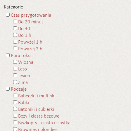
Kategorie
Czas przygotowania
Do 20 minut
Do 40
Do 1 h
Powyżej 1 h
Powyżej 2 h
Pora roku
Wiosna
Lato
Jesień
Zima
Rodzaje
Babeczki i muffinki
Babki
Batoniki i cukierki
Bezy i ciasta bezowe
Biszkopty - ciasta i ciastka
Brownies i blondies