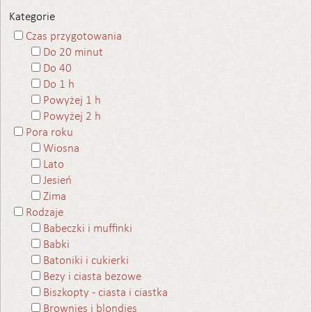
Kategorie
Czas przygotowania
Do 20 minut
Do 40
Do 1 h
Powyżej 1 h
Powyżej 2 h
Pora roku
Wiosna
Lato
Jesień
Zima
Rodzaje
Babeczki i muffinki
Babki
Batoniki i cukierki
Bezy i ciasta bezowe
Biszkopty - ciasta i ciastka
Brownies i blondies