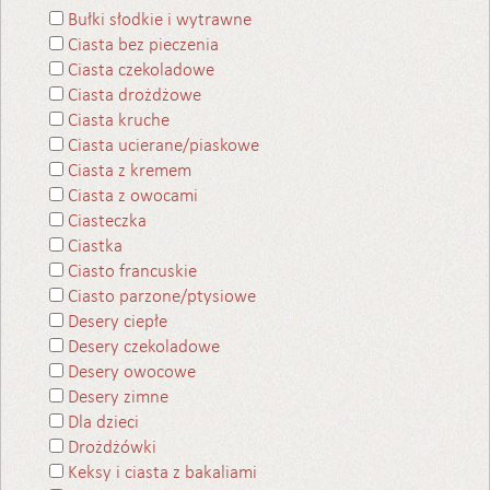
Bułki słodkie i wytrawne
Ciasta bez pieczenia
Ciasta czekoladowe
Ciasta drożdżowe
Ciasta kruche
Ciasta ucierane/piaskowe
Ciasta z kremem
Ciasta z owocami
Ciasteczka
Ciastka
Ciasto francuskie
Ciasto parzone/ptysiowe
Desery ciepłe
Desery czekoladowe
Desery owocowe
Desery zimne
Dla dzieci
Drożdżówki
Keksy i ciasta z bakaliami