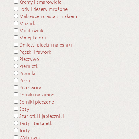
Kremy i smarowidła
Lody i desery mrożone
Makowce i ciasta z makiem
Mazurki
Miodowniki
Mniej kalorii
Omlety, placki i naleśniki
Pączki i faworki
Pieczywo
Pierniczki
Pierniki
Pizza
Przetwory
Serniki na zimno
Serniki pieczone
Sosy
Szarlotki i jabłeczniki
Tarty i tartaletki
Torty
Wytrawne