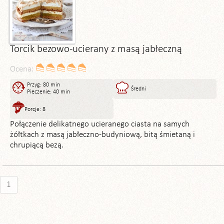
Torcik bezowo-ucierany z masą jabłeczną
Ocena:
Przyg: 80 min
Średni
Pieczenie: 40 min
Porcje: 8
Połączenie delikatnego ucieranego ciasta na samych
żółtkach z masą jabłeczno-budyniową, bitą śmietaną i
chrupiącą bezą.
1