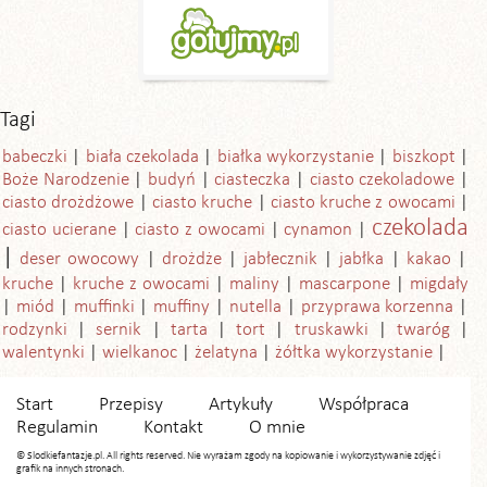
Tagi
babeczki
biała czekolada
białka wykorzystanie
biszkopt
Boże Narodzenie
budyń
ciasteczka
ciasto czekoladowe
ciasto drożdżowe
ciasto kruche
ciasto kruche z owocami
czekolada
ciasto ucierane
ciasto z owocami
cynamon
deser owocowy
drożdże
jabłecznik
jabłka
kakao
kruche
kruche z owocami
maliny
mascarpone
migdały
miód
muffinki
muffiny
nutella
przyprawa korzenna
rodzynki
sernik
tarta
tort
truskawki
twaróg
walentynki
wielkanoc
żelatyna
żółtka wykorzystanie
Start
Przepisy
Artykuły
Współpraca
Regulamin
Kontakt
O mnie
© Slodkiefantazje.pl. All rights reserved. Nie wyrażam zgody na kopiowanie i wykorzystywanie zdjęć i
grafik na innych stronach.