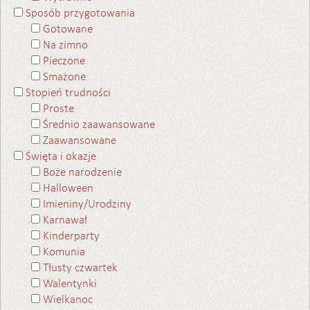
Sposób przygotowania
Gotowane
Na zimno
Pieczone
Smażone
Stopień trudności
Proste
Średnio zaawansowane
Zaawansowane
Święta i okazje
Boże narodzenie
Halloween
Imieniny/Urodziny
Karnawał
Kinderparty
Komunia
Tłusty czwartek
Walentynki
Wielkanoc