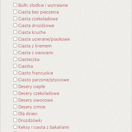
Bułki słodkie i wytrawne
Ciasta bez pieczenia
Ciasta czekoladowe
Ciasta drożdżowe
Ciasta kruche
Ciasta ucierane/piaskowe
Ciasta z kremem
Ciasta z owocami
Ciasteczka
Ciastka
Ciasto francuskie
Ciasto parzone/ptysiowe
Desery ciepłe
Desery czekoladowe
Desery owocowe
Desery zimne
Dla dzieci
Drożdżówki
Keksy i ciasta z bakaliami