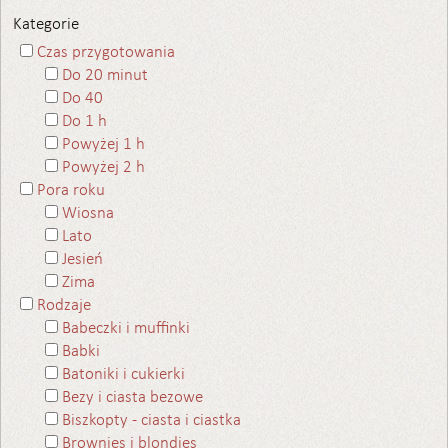
Kategorie
Czas przygotowania
Do 20 minut
Do 40
Do 1 h
Powyżej 1 h
Powyżej 2 h
Pora roku
Wiosna
Lato
Jesień
Zima
Rodzaje
Babeczki i muffinki
Babki
Batoniki i cukierki
Bezy i ciasta bezowe
Biszkopty - ciasta i ciastka
Brownies i blondies