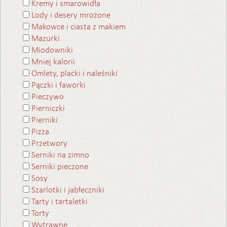
Kremy i smarowidła
Lody i desery mrożone
Makowce i ciasta z makiem
Mazurki
Miodowniki
Mniej kalorii
Omlety, placki i naleśniki
Pączki i faworki
Pieczywo
Pierniczki
Pierniki
Pizza
Przetwory
Serniki na zimno
Serniki pieczone
Sosy
Szarlotki i jabłeczniki
Tarty i tartaletki
Torty
Wytrawne