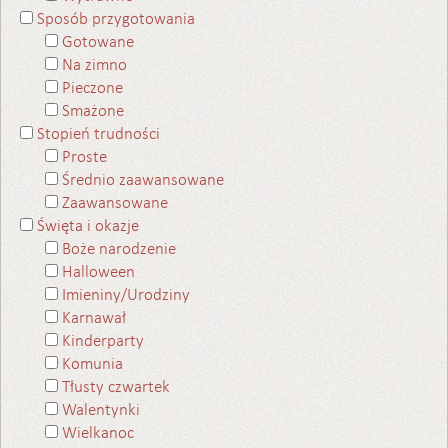
Sposób przygotowania
Gotowane
Na zimno
Pieczone
Smażone
Stopień trudności
Proste
Średnio zaawansowane
Zaawansowane
Święta i okazje
Boże narodzenie
Halloween
Imieniny/Urodziny
Karnawał
Kinderparty
Komunia
Tłusty czwartek
Walentynki
Wielkanoc