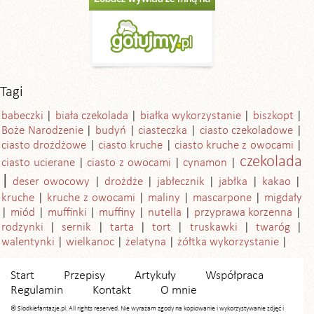
Tagi
babeczki
biała czekolada
białka wykorzystanie
biszkopt
Boże Narodzenie
budyń
ciasteczka
ciasto czekoladowe
ciasto drożdżowe
ciasto kruche
ciasto kruche z owocami
czekolada
ciasto ucierane
ciasto z owocami
cynamon
deser owocowy
drożdże
jabłecznik
jabłka
kakao
kruche
kruche z owocami
maliny
mascarpone
migdały
miód
muffinki
muffiny
nutella
przyprawa korzenna
rodzynki
sernik
tarta
tort
truskawki
twaróg
walentynki
wielkanoc
żelatyna
żółtka wykorzystanie
Start
Przepisy
Artykuły
Współpraca
Regulamin
Kontakt
O mnie
© Slodkiefantazje.pl. All rights reserved. Nie wyrażam zgody na kopiowanie i wykorzystywanie zdjęć i