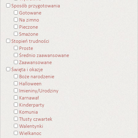
Sposób przygotowania
Gotowane
Na zimno
Pieczone
Smażone
Stopień trudności
Proste
Średnio zaawansowane
Zaawansowane
Święta i okazje
Boże narodzenie
Halloween
Imieniny/Urodziny
Karnawał
Kinderparty
Komunia
Tłusty czwartek
Walentynki
Wielkanoc