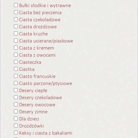
Bułki słodkie i wytrawne
Ciasta bez pieczenia
Ciasta czekoladowe
Ciasta drożdżowe
Ciasta kruche
Ciasta ucierane/piaskowe
Ciasta z kremem
Ciasta z owocami
Ciasteczka
Ciastka
Ciasto francuskie
Ciasto parzone/ptysiowe
Desery ciepłe
Desery czekoladowe
Desery owocowe
Desery zimne
Dla dzieci
Drożdżówki
Keksy i ciasta z bakaliami