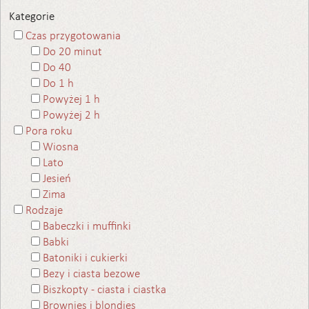
Kategorie
Czas przygotowania
Do 20 minut
Do 40
Do 1 h
Powyżej 1 h
Powyżej 2 h
Pora roku
Wiosna
Lato
Jesień
Zima
Rodzaje
Babeczki i muffinki
Babki
Batoniki i cukierki
Bezy i ciasta bezowe
Biszkopty - ciasta i ciastka
Brownies i blondies