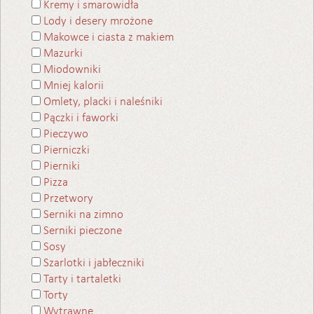
Kremy i smarowidła
Lody i desery mrożone
Makowce i ciasta z makiem
Mazurki
Miodowniki
Mniej kalorii
Omlety, placki i naleśniki
Pączki i faworki
Pieczywo
Pierniczki
Pierniki
Pizza
Przetwory
Serniki na zimno
Serniki pieczone
Sosy
Szarlotki i jabłeczniki
Tarty i tartaletki
Torty
Wytrawne