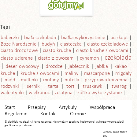
Tagi
babeczki
biała czekolada
białka wykorzystanie
biszkopt
Boże Narodzenie
budyń
ciasteczka
ciasto czekoladowe
ciasto drożdżowe
ciasto kruche
ciasto kruche z owocami
czekolada
ciasto ucierane
ciasto z owocami
cynamon
deser owocowy
drożdże
jabłecznik
jabłka
kakao
kruche
kruche z owocami
maliny
mascarpone
migdały
miód
muffinki
muffiny
nutella
przyprawa korzenna
rodzynki
sernik
tarta
tort
truskawki
twaróg
walentynki
wielkanoc
żelatyna
żółtka wykorzystanie
Start
Przepisy
Artykuły
Współpraca
Regulamin
Kontakt
O mnie
© Slodkiefantazje.pl. All rights reserved. Nie wyrażam zgody na kopiowanie i wykorzystywanie zdjęć i
grafik na innych stronach.
Version: 0.6.0.30125
tiny