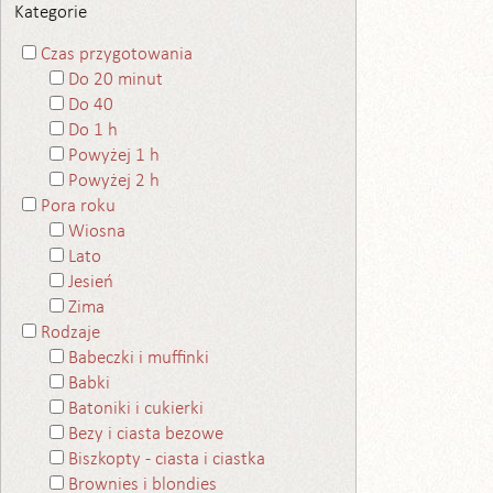
Kategorie
Czas przygotowania
Do 20 minut
Do 40
Do 1 h
Powyżej 1 h
Powyżej 2 h
Pora roku
Wiosna
Lato
Jesień
Zima
Rodzaje
Babeczki i muffinki
Babki
Batoniki i cukierki
Bezy i ciasta bezowe
Biszkopty - ciasta i ciastka
Brownies i blondies