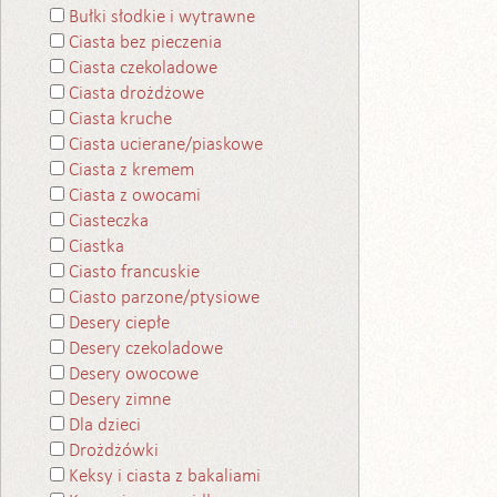
Bułki słodkie i wytrawne
Ciasta bez pieczenia
Ciasta czekoladowe
Ciasta drożdżowe
Ciasta kruche
Ciasta ucierane/piaskowe
Ciasta z kremem
Ciasta z owocami
Ciasteczka
Ciastka
Ciasto francuskie
Ciasto parzone/ptysiowe
Desery ciepłe
Desery czekoladowe
Desery owocowe
Desery zimne
Dla dzieci
Drożdżówki
Keksy i ciasta z bakaliami