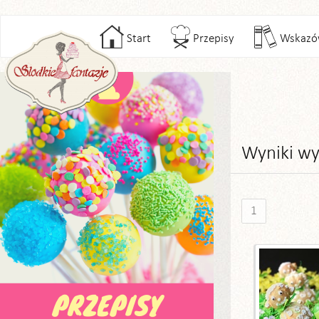
Start
Przepisy
Wskazó
Wyniki wy
1