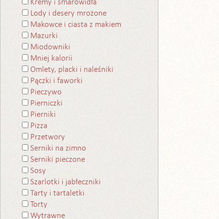
Kremy i smarowidła
Lody i desery mrożone
Makowce i ciasta z makiem
Mazurki
Miodowniki
Mniej kalorii
Omlety, placki i naleśniki
Pączki i faworki
Pieczywo
Pierniczki
Pierniki
Pizza
Przetwory
Serniki na zimno
Serniki pieczone
Sosy
Szarlotki i jabłeczniki
Tarty i tartaletki
Torty
Wytrawne