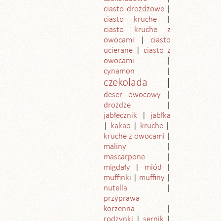
ciasto drożdżowe
ciasto kruche
ciasto kruche z
owocami
ciasto
ucierane
ciasto z
owocami
cynamon
czekolada
deser owocowy
drożdże
jabłecznik
jabłka
kakao
kruche
kruche z owocami
maliny
mascarpone
migdały
miód
muffinki
muffiny
nutella
przyprawa
korzenna
rodzynki
sernik