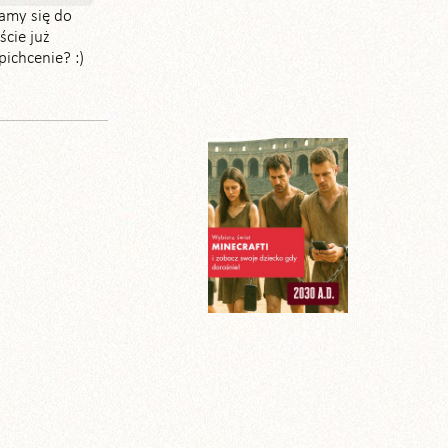
żamy się do
ście już
ichcenie? :)