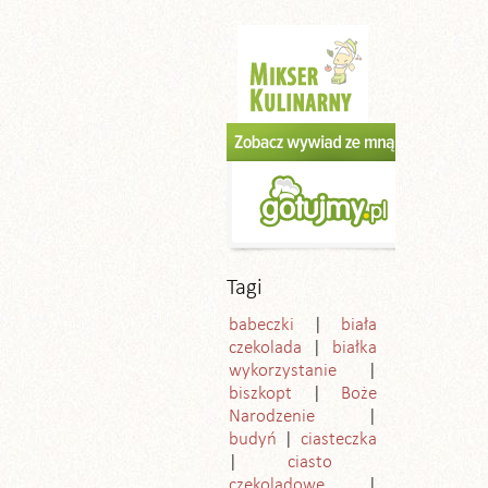
Tagi
babeczki
biała
czekolada
białka
wykorzystanie
biszkopt
Boże
Narodzenie
budyń
ciasteczka
ciasto
czekoladowe