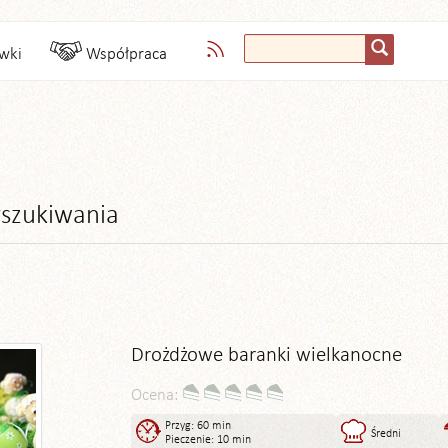
wki
Współpraca
szukiwania
Drożdżowe baranki wielkanocne
Ocena:
Przyg: 60 min
Średni
Pieczenie: 10 min