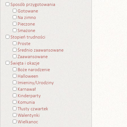
Sposób przygotowania
Gotowane
Na zimno
Pieczone
Smażone
Stopień trudności
Proste
Średnio zaawansowane
Zaawansowane
Święta i okazje
Boże narodzenie
Halloween
Imieniny/Urodziny
Karnawał
Kinderparty
Komunia
Tłusty czwartek
Walentynki
Wielkanoc