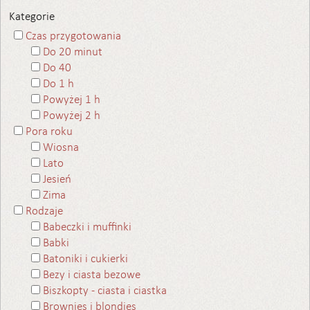
Kategorie
Czas przygotowania
Do 20 minut
Do 40
Do 1 h
Powyżej 1 h
Powyżej 2 h
Pora roku
Wiosna
Lato
Jesień
Zima
Rodzaje
Babeczki i muffinki
Babki
Batoniki i cukierki
Bezy i ciasta bezowe
Biszkopty - ciasta i ciastka
Brownies i blondies