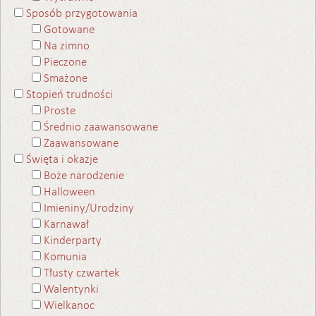
Sposób przygotowania
Gotowane
Na zimno
Pieczone
Smażone
Stopień trudności
Proste
Średnio zaawansowane
Zaawansowane
Święta i okazje
Boże narodzenie
Halloween
Imieniny/Urodziny
Karnawał
Kinderparty
Komunia
Tłusty czwartek
Walentynki
Wielkanoc