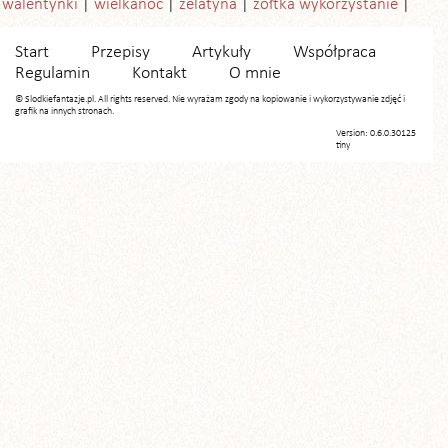
walentynki
wielkanoc
żelatyna
żółtka wykorzystanie
Start
Przepisy
Artykuły
Współpraca
Regulamin
Kontakt
O mnie
© Slodkiefantazje.pl. All rights reserved. Nie wyrażam zgody na kopiowanie i wykorzystywanie zdjęć i
grafik na innych stronach.
Version: 0.6.0.30125
tiny