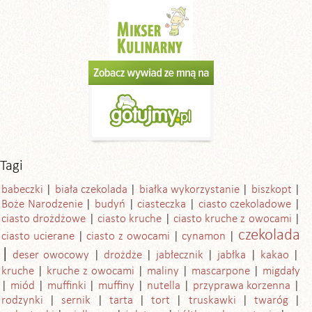
Tagi
babeczki
biała czekolada
białka wykorzystanie
biszkopt
Boże Narodzenie
budyń
ciasteczka
ciasto czekoladowe
ciasto drożdżowe
ciasto kruche
ciasto kruche z owocami
czekolada
ciasto ucierane
ciasto z owocami
cynamon
deser owocowy
drożdże
jabłecznik
jabłka
kakao
kruche
kruche z owocami
maliny
mascarpone
migdały
miód
muffinki
muffiny
nutella
przyprawa korzenna
rodzynki
sernik
tarta
tort
truskawki
twaróg