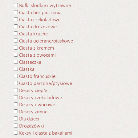
Bułki słodkie i wytrawne
Ciasta bez pieczenia
Ciasta czekoladowe
Ciasta drożdżowe
Ciasta kruche
Ciasta ucierane/piaskowe
Ciasta z kremem
Ciasta z owocami
Ciasteczka
Ciastka
Ciasto francuskie
Ciasto parzone/ptysiowe
Desery ciepłe
Desery czekoladowe
Desery owocowe
Desery zimne
Dla dzieci
Drożdżówki
Keksy i ciasta z bakaliami