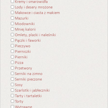
Kremy i smarowidła
Lody i desery mrożone
Makowce i ciasta z makiem
Mazurki
Miodowniki
Mniej kalorii
Omlety, placki i naleśniki
Pączki i faworki
Pieczywo
Pierniczki
Pierniki
Pizza
Przetwory
Serniki na zimno
Serniki pieczone
Sosy
Szarlotki i jabłeczniki
Tarty i tartaletki
Torty
Wytrawne