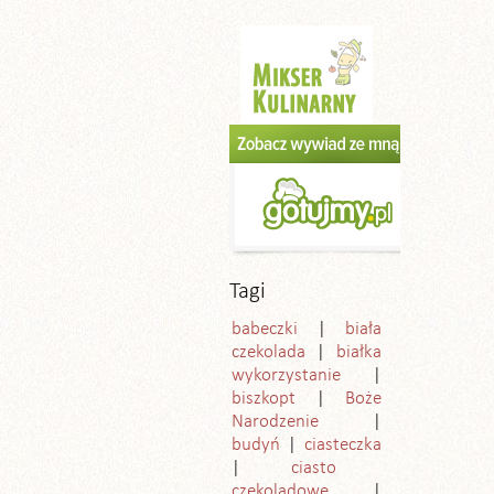
Tagi
babeczki
biała
czekolada
białka
wykorzystanie
biszkopt
Boże
Narodzenie
budyń
ciasteczka
ciasto
czekoladowe