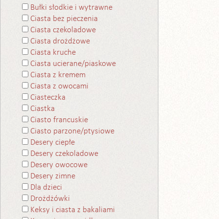
Bułki słodkie i wytrawne
Ciasta bez pieczenia
Ciasta czekoladowe
Ciasta drożdżowe
Ciasta kruche
Ciasta ucierane/piaskowe
Ciasta z kremem
Ciasta z owocami
Ciasteczka
Ciastka
Ciasto francuskie
Ciasto parzone/ptysiowe
Desery ciepłe
Desery czekoladowe
Desery owocowe
Desery zimne
Dla dzieci
Drożdżówki
Keksy i ciasta z bakaliami