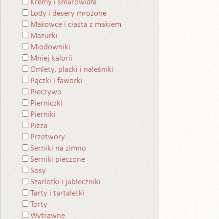
Kremy i smarowidła
Lody i desery mrożone
Makowce i ciasta z makiem
Mazurki
Miodowniki
Mniej kalorii
Omlety, placki i naleśniki
Pączki i faworki
Pieczywo
Pierniczki
Pierniki
Pizza
Przetwory
Serniki na zimno
Serniki pieczone
Sosy
Szarlotki i jabłeczniki
Tarty i tartaletki
Torty
Wytrawne