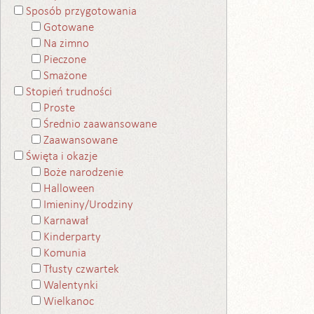
Sposób przygotowania
Gotowane
Na zimno
Pieczone
Smażone
Stopień trudności
Proste
Średnio zaawansowane
Zaawansowane
Święta i okazje
Boże narodzenie
Halloween
Imieniny/Urodziny
Karnawał
Kinderparty
Komunia
Tłusty czwartek
Walentynki
Wielkanoc