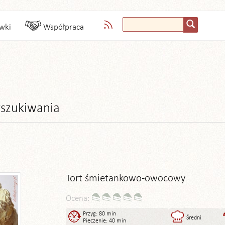
wki
Współpraca
szukiwania
Tort śmietankowo-owocowy
Ocena:
Przyg: 80 min
Średni
Pieczenie: 40 min