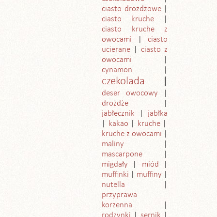
ciasto drożdżowe
ciasto kruche
ciasto kruche z
owocami
ciasto
ucierane
ciasto z
owocami
cynamon
czekolada
deser owocowy
drożdże
jabłecznik
jabłka
kakao
kruche
kruche z owocami
maliny
mascarpone
migdały
miód
muffinki
muffiny
nutella
przyprawa
korzenna
rodzynki
sernik