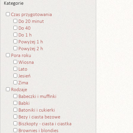
Kategorie
Czas przygotowania
Do 20 minut
Do 40
Do 1 h
Powyżej 1 h
Powyżej 2 h
Pora roku
Wiosna
Lato
Jesień
Zima
Rodzaje
Babeczki i muffinki
Babki
Batoniki i cukierki
Bezy i ciasta bezowe
Biszkopty - ciasta i ciastka
Brownies i blondies