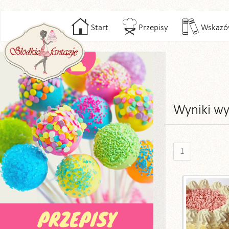
Start
Przepisy
Wskazó
Wyniki wy
1