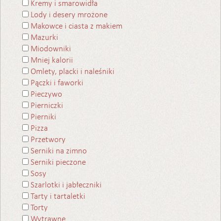
Kremy i smarowidła
Lody i desery mrożone
Makowce i ciasta z makiem
Mazurki
Miodowniki
Mniej kalorii
Omlety, placki i naleśniki
Pączki i faworki
Pieczywo
Pierniczki
Pierniki
Pizza
Przetwory
Serniki na zimno
Serniki pieczone
Sosy
Szarlotki i jabłeczniki
Tarty i tartaletki
Torty
Wytrawne