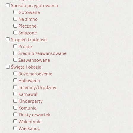
Sposób przygotowania
Gotowane
Na zimno
Pieczone
Smażone
Stopień trudności
Proste
Średnio zaawansowane
Zaawansowane
Święta i okazje
Boże narodzenie
Halloween
Imieniny/Urodziny
Karnawał
Kinderparty
Komunia
Tłusty czwartek
Walentynki
Wielkanoc