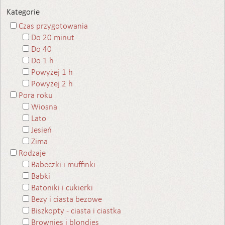
Kategorie
Czas przygotowania
Do 20 minut
Do 40
Do 1 h
Powyżej 1 h
Powyżej 2 h
Pora roku
Wiosna
Lato
Jesień
Zima
Rodzaje
Babeczki i muffinki
Babki
Batoniki i cukierki
Bezy i ciasta bezowe
Biszkopty - ciasta i ciastka
Brownies i blondies