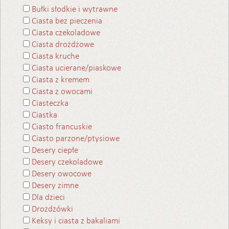
Bułki słodkie i wytrawne
Ciasta bez pieczenia
Ciasta czekoladowe
Ciasta drożdżowe
Ciasta kruche
Ciasta ucierane/piaskowe
Ciasta z kremem
Ciasta z owocami
Ciasteczka
Ciastka
Ciasto francuskie
Ciasto parzone/ptysiowe
Desery ciepłe
Desery czekoladowe
Desery owocowe
Desery zimne
Dla dzieci
Drożdżówki
Keksy i ciasta z bakaliami