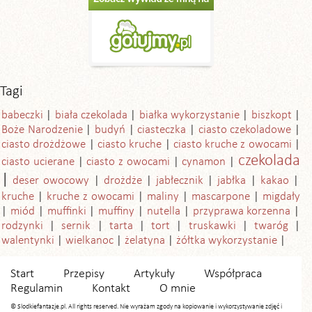
Tagi
babeczki
biała czekolada
białka wykorzystanie
biszkopt
Boże Narodzenie
budyń
ciasteczka
ciasto czekoladowe
ciasto drożdżowe
ciasto kruche
ciasto kruche z owocami
czekolada
ciasto ucierane
ciasto z owocami
cynamon
deser owocowy
drożdże
jabłecznik
jabłka
kakao
kruche
kruche z owocami
maliny
mascarpone
migdały
miód
muffinki
muffiny
nutella
przyprawa korzenna
rodzynki
sernik
tarta
tort
truskawki
twaróg
walentynki
wielkanoc
żelatyna
żółtka wykorzystanie
Start
Przepisy
Artykuły
Współpraca
Regulamin
Kontakt
O mnie
© Slodkiefantazje.pl. All rights reserved. Nie wyrażam zgody na kopiowanie i wykorzystywanie zdjęć i