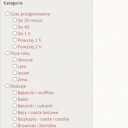
Kategorie
Czas przygotowania
Do 20 minut
Do 40
Do 1 h
Powyżej 1 h
Powyżej 2 h
Pora roku
Wiosna
Lato
Jesień
Zima
Rodzaje
Babeczki i muffinki
Babki
Batoniki i cukierki
Bezy i ciasta bezowe
Biszkopty - ciasta i ciastka
Brownies i blondies