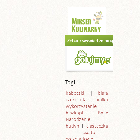
Tagi
babeczki
biała
czekolada
białka
wykorzystanie
biszkopt
Boże
Narodzenie
budyń
ciasteczka
ciasto
czekoladowe