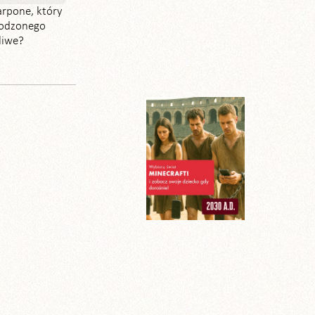
arpone, który
słodzonego
liwe?