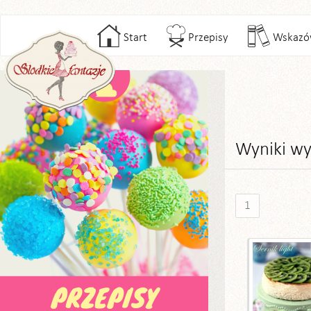
Start
Przepisy
Wskazó
Wyniki wy
1