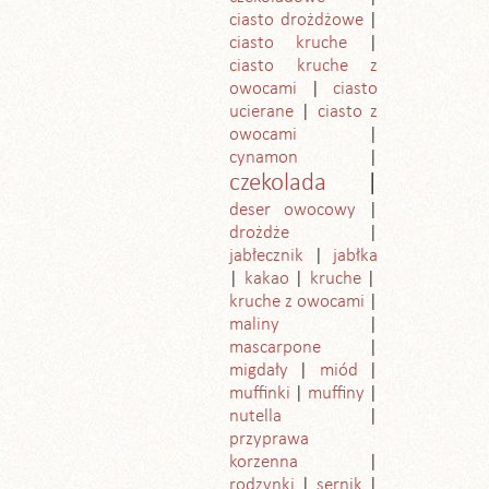
ciasto drożdżowe
ciasto kruche
ciasto kruche z
owocami
ciasto
ucierane
ciasto z
owocami
cynamon
czekolada
deser owocowy
drożdże
jabłecznik
jabłka
kakao
kruche
kruche z owocami
maliny
mascarpone
migdały
miód
muffinki
muffiny
nutella
przyprawa
korzenna
rodzynki
sernik