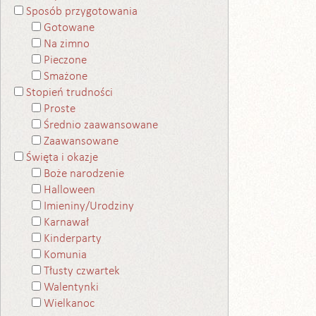
Sposób przygotowania
Gotowane
Na zimno
Pieczone
Smażone
Stopień trudności
Proste
Średnio zaawansowane
Zaawansowane
Święta i okazje
Boże narodzenie
Halloween
Imieniny/Urodziny
Karnawał
Kinderparty
Komunia
Tłusty czwartek
Walentynki
Wielkanoc