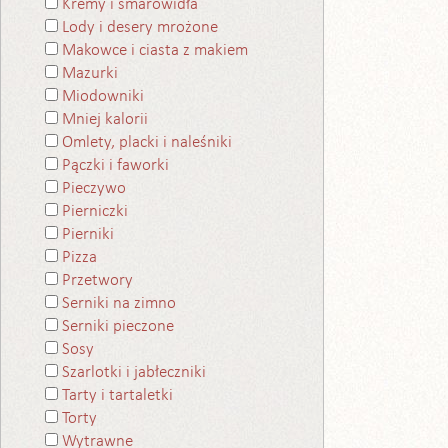
Kremy i smarowidła
Lody i desery mrożone
Makowce i ciasta z makiem
Mazurki
Miodowniki
Mniej kalorii
Omlety, placki i naleśniki
Pączki i faworki
Pieczywo
Pierniczki
Pierniki
Pizza
Przetwory
Serniki na zimno
Serniki pieczone
Sosy
Szarlotki i jabłeczniki
Tarty i tartaletki
Torty
Wytrawne