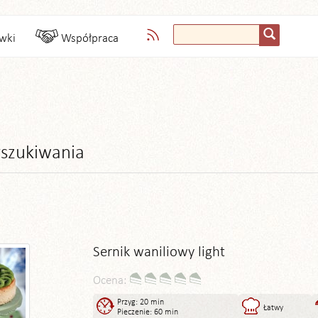
wki
Współpraca
szukiwania
Sernik waniliowy light
Ocena:
Przyg: 20 min
Łatwy
Pieczenie: 60 min