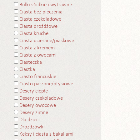
Bułki słodkie i wytrawne
Ciasta bez pieczenia
Ciasta czekoladowe
Ciasta drożdżowe
Ciasta kruche
Ciasta ucierane/piaskowe
Ciasta z kremem
Ciasta z owocami
Ciasteczka
Ciastka
Ciasto francuskie
Ciasto parzone/ptysiowe
Desery ciepłe
Desery czekoladowe
Desery owocowe
Desery zimne
Dla dzieci
Drożdżówki
Keksy i ciasta z bakaliami