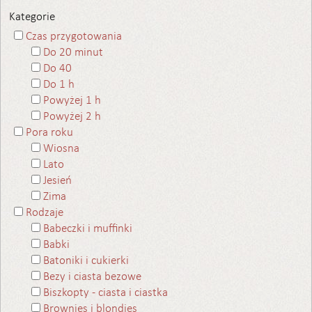
Kategorie
Czas przygotowania
Do 20 minut
Do 40
Do 1 h
Powyżej 1 h
Powyżej 2 h
Pora roku
Wiosna
Lato
Jesień
Zima
Rodzaje
Babeczki i muffinki
Babki
Batoniki i cukierki
Bezy i ciasta bezowe
Biszkopty - ciasta i ciastka
Brownies i blondies