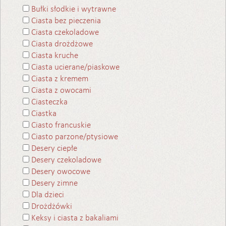
Bułki słodkie i wytrawne
Ciasta bez pieczenia
Ciasta czekoladowe
Ciasta drożdżowe
Ciasta kruche
Ciasta ucierane/piaskowe
Ciasta z kremem
Ciasta z owocami
Ciasteczka
Ciastka
Ciasto francuskie
Ciasto parzone/ptysiowe
Desery ciepłe
Desery czekoladowe
Desery owocowe
Desery zimne
Dla dzieci
Drożdżówki
Keksy i ciasta z bakaliami