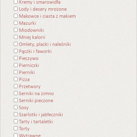
Kremy i smarowidła
Lody i desery mrożone
Makowce i ciasta z makiem
Mazurki
Miodowniki
Mniej kalorii
Omlety, placki i naleśniki
Pączki i faworki
Pieczywo
Pierniczki
Pierniki
Pizza
Przetwory
Serniki na zimno
Serniki pieczone
Sosy
Szarlotki i jabłeczniki
Tarty i tartaletki
Torty
Wytrawne