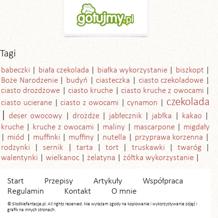
Tagi
babeczki
biała czekolada
białka wykorzystanie
biszkopt
Boże Narodzenie
budyń
ciasteczka
ciasto czekoladowe
ciasto drożdżowe
ciasto kruche
ciasto kruche z owocami
czekolada
ciasto ucierane
ciasto z owocami
cynamon
deser owocowy
drożdże
jabłecznik
jabłka
kakao
kruche
kruche z owocami
maliny
mascarpone
migdały
miód
muffinki
muffiny
nutella
przyprawa korzenna
rodzynki
sernik
tarta
tort
truskawki
twaróg
walentynki
wielkanoc
żelatyna
żółtka wykorzystanie
Start
Przepisy
Artykuły
Współpraca
Regulamin
Kontakt
O mnie
© Slodkiefantazje.pl. All rights reserved. Nie wyrażam zgody na kopiowanie i wykorzystywanie zdjęć i
grafik na innych stronach.