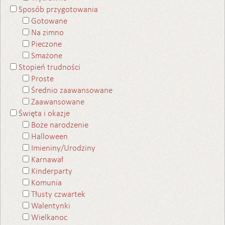
Sposób przygotowania
Gotowane
Na zimno
Pieczone
Smażone
Stopień trudności
Proste
Średnio zaawansowane
Zaawansowane
Święta i okazje
Boże narodzenie
Halloween
Imieniny/Urodziny
Karnawał
Kinderparty
Komunia
Tłusty czwartek
Walentynki
Wielkanoc