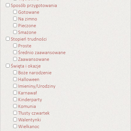
Sposób przygotowania
Gotowane
Na zimno
Pieczone
Smażone
Stopień trudności
Proste
Średnio zaawansowane
Zaawansowane
Święta i okazje
Boże narodzenie
Halloween
Imieniny/Urodziny
Karnawał
Kinderparty
Komunia
Tłusty czwartek
Walentynki
Wielkanoc