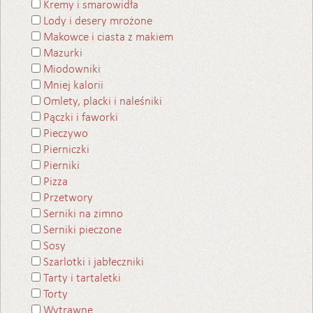
Kremy i smarowidła
Lody i desery mrożone
Makowce i ciasta z makiem
Mazurki
Miodowniki
Mniej kalorii
Omlety, placki i naleśniki
Pączki i faworki
Pieczywo
Pierniczki
Pierniki
Pizza
Przetwory
Serniki na zimno
Serniki pieczone
Sosy
Szarlotki i jabłeczniki
Tarty i tartaletki
Torty
Wytrawne