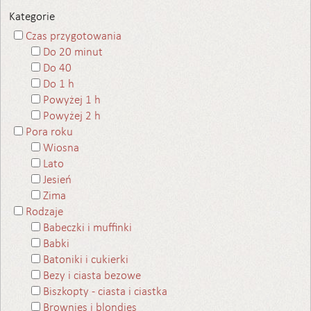
Kategorie
Czas przygotowania
Do 20 minut
Do 40
Do 1 h
Powyżej 1 h
Powyżej 2 h
Pora roku
Wiosna
Lato
Jesień
Zima
Rodzaje
Babeczki i muffinki
Babki
Batoniki i cukierki
Bezy i ciasta bezowe
Biszkopty - ciasta i ciastka
Brownies i blondies