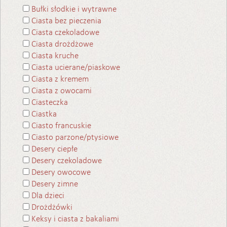
Bułki słodkie i wytrawne
Ciasta bez pieczenia
Ciasta czekoladowe
Ciasta drożdżowe
Ciasta kruche
Ciasta ucierane/piaskowe
Ciasta z kremem
Ciasta z owocami
Ciasteczka
Ciastka
Ciasto francuskie
Ciasto parzone/ptysiowe
Desery ciepłe
Desery czekoladowe
Desery owocowe
Desery zimne
Dla dzieci
Drożdżówki
Keksy i ciasta z bakaliami