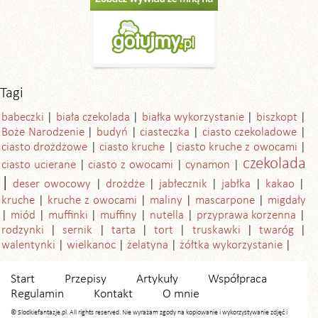
Tagi
babeczki
biała czekolada
białka wykorzystanie
biszkopt
Boże Narodzenie
budyń
ciasteczka
ciasto czekoladowe
ciasto drożdżowe
ciasto kruche
ciasto kruche z owocami
czekolada
ciasto ucierane
ciasto z owocami
cynamon
deser owocowy
drożdże
jabłecznik
jabłka
kakao
kruche
kruche z owocami
maliny
mascarpone
migdały
miód
muffinki
muffiny
nutella
przyprawa korzenna
rodzynki
sernik
tarta
tort
truskawki
twaróg
walentynki
wielkanoc
żelatyna
żółtka wykorzystanie
Start
Przepisy
Artykuły
Współpraca
Regulamin
Kontakt
O mnie
© Slodkiefantazje.pl. All rights reserved. Nie wyrażam zgody na kopiowanie i wykorzystywanie zdjęć i