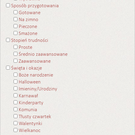
Sposób przygotowania
Gotowane
Na zimno
Pieczone
Smażone
Stopień trudności
Proste
Średnio zaawansowane
Zaawansowane
Święta i okazje
Boże narodzenie
Halloween
Imieniny/Urodziny
Karnawał
Kinderparty
Komunia
Tłusty czwartek
Walentynki
Wielkanoc