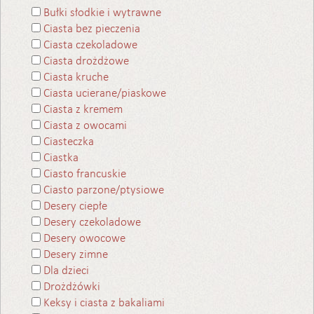
Bułki słodkie i wytrawne
Ciasta bez pieczenia
Ciasta czekoladowe
Ciasta drożdżowe
Ciasta kruche
Ciasta ucierane/piaskowe
Ciasta z kremem
Ciasta z owocami
Ciasteczka
Ciastka
Ciasto francuskie
Ciasto parzone/ptysiowe
Desery ciepłe
Desery czekoladowe
Desery owocowe
Desery zimne
Dla dzieci
Drożdżówki
Keksy i ciasta z bakaliami