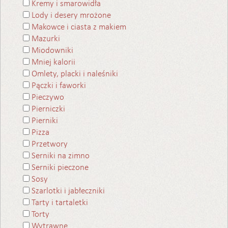
Kremy i smarowidła
Lody i desery mrożone
Makowce i ciasta z makiem
Mazurki
Miodowniki
Mniej kalorii
Omlety, placki i naleśniki
Pączki i faworki
Pieczywo
Pierniczki
Pierniki
Pizza
Przetwory
Serniki na zimno
Serniki pieczone
Sosy
Szarlotki i jabłeczniki
Tarty i tartaletki
Torty
Wytrawne