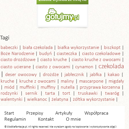
Tagi
babeczki
biała czekolada
białka wykorzystanie
biszkopt
Boże Narodzenie
budyń
ciasteczka
ciasto czekoladowe
ciasto drożdżowe
ciasto kruche
ciasto kruche z owocami
czekolada
ciasto ucierane
ciasto z owocami
cynamon
deser owocowy
drożdże
jabłecznik
jabłka
kakao
kruche
kruche z owocami
maliny
mascarpone
migdały
miód
muffinki
muffiny
nutella
przyprawa korzenna
rodzynki
sernik
tarta
tort
truskawki
twaróg
walentynki
wielkanoc
żelatyna
żółtka wykorzystanie
Start
Przepisy
Artykuły
Współpraca
Regulamin
Kontakt
O mnie
© Slodkiefantazje.pl. All rights reserved. Nie wyrażam zgody na kopiowanie i wykorzystywanie zdjęć i