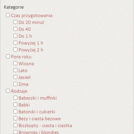
Kategorie
Czas przygotowania
Do 20 minut
Do 40
Do 1 h
Powyżej 1 h
Powyżej 2 h
Pora roku
Wiosna
Lato
Jesień
Zima
Rodzaje
Babeczki i muffinki
Babki
Batoniki i cukierki
Bezy i ciasta bezowe
Biszkopty - ciasta i ciastka
Brownies i blondies