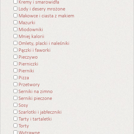
Kremy i smarowidła
Lody i desery mrożone
Makowce i ciasta z makiem
Mazurki
Miodowniki
Mniej kalorii
Omlety, placki i naleśniki
Pączki i faworki
Pieczywo
Pierniczki
Pierniki
Pizza
Przetwory
Serniki na zimno
Serniki pieczone
Sosy
Szarlotki i jabłeczniki
Tarty i tartaletki
Torty
Wytrawne