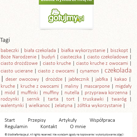
Tagi
babeczki
biała czekolada
białka wykorzystanie
biszkopt
Boże Narodzenie
budyń
ciasteczka
ciasto czekoladowe
ciasto drożdżowe
ciasto kruche
ciasto kruche z owocami
czekolada
ciasto ucierane
ciasto z owocami
cynamon
deser owocowy
drożdże
jabłecznik
jabłka
kakao
kruche
kruche z owocami
maliny
mascarpone
migdały
miód
muffinki
muffiny
nutella
przyprawa korzenna
rodzynki
sernik
tarta
tort
truskawki
twaróg
walentynki
wielkanoc
żelatyna
żółtka wykorzystanie
Start
Przepisy
Artykuły
Współpraca
Regulamin
Kontakt
O mnie
© Slodkiefantazje.pl. All rights reserved. Nie wyrażam zgody na kopiowanie i wykorzystywanie zdjęć i