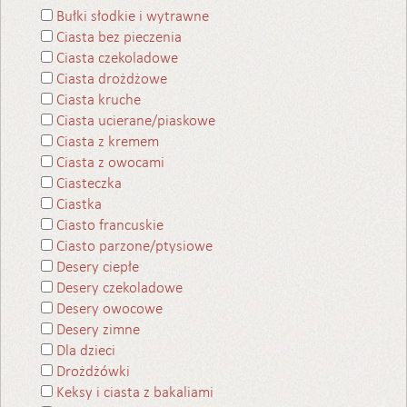
Bułki słodkie i wytrawne
Ciasta bez pieczenia
Ciasta czekoladowe
Ciasta drożdżowe
Ciasta kruche
Ciasta ucierane/piaskowe
Ciasta z kremem
Ciasta z owocami
Ciasteczka
Ciastka
Ciasto francuskie
Ciasto parzone/ptysiowe
Desery ciepłe
Desery czekoladowe
Desery owocowe
Desery zimne
Dla dzieci
Drożdżówki
Keksy i ciasta z bakaliami