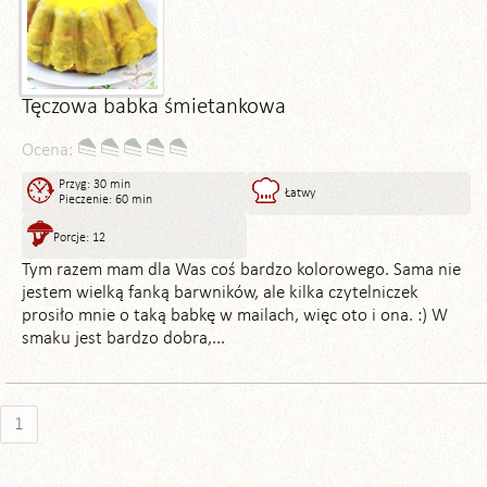
Tęczowa babka śmietankowa
Ocena:
Przyg: 30 min
Łatwy
Pieczenie: 60 min
Porcje: 12
Tym razem mam dla Was coś bardzo kolorowego. Sama nie
jestem wielką fanką barwników, ale kilka czytelniczek
prosiło mnie o taką babkę w mailach, więc oto i ona. :) W
smaku jest bardzo dobra,...
1