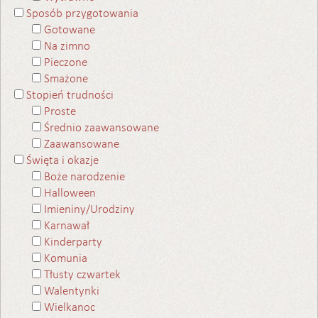
Sposób przygotowania
Gotowane
Na zimno
Pieczone
Smażone
Stopień trudności
Proste
Średnio zaawansowane
Zaawansowane
Święta i okazje
Boże narodzenie
Halloween
Imieniny/Urodziny
Karnawał
Kinderparty
Komunia
Tłusty czwartek
Walentynki
Wielkanoc