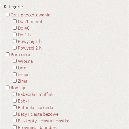
Kategorie
Czas przygotowania
Do 20 minut
Do 40
Do 1 h
Powyżej 1 h
Powyżej 2 h
Pora roku
Wiosna
Lato
Jesień
Zima
Rodzaje
Babeczki i muffinki
Babki
Batoniki i cukierki
Bezy i ciasta bezowe
Biszkopty - ciasta i ciastka
Brownies i blondies