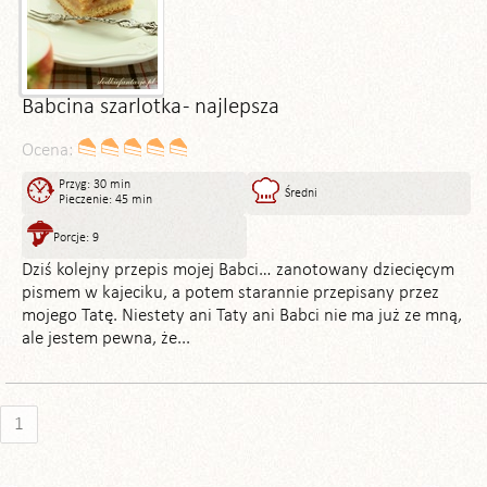
Babcina szarlotka - najlepsza
Ocena:
Przyg: 30 min
Średni
Pieczenie: 45 min
Porcje: 9
Dziś kolejny przepis mojej Babci… zanotowany dziecięcym
pismem w kajeciku, a potem starannie przepisany przez
mojego Tatę. Niestety ani Taty ani Babci nie ma już ze mną,
ale jestem pewna, że...
1