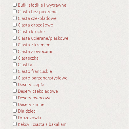
Bułki słodkie i wytrawne
Ciasta bez pieczenia
Ciasta czekoladowe
Ciasta drożdżowe
Ciasta kruche
Ciasta ucierane/piaskowe
Ciasta z kremem
Ciasta z owocami
Ciasteczka
Ciastka
Ciasto francuskie
Ciasto parzone/ptysiowe
Desery ciepłe
Desery czekoladowe
Desery owocowe
Desery zimne
Dla dzieci
Drożdżówki
Keksy i ciasta z bakaliami