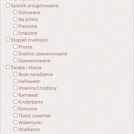
Sposób przygotowania
Gotowane
Na zimno
Pieczone
Smażone
Stopień trudności
Proste
Średnio zaawansowane
Zaawansowane
Święta i okazje
Boże narodzenie
Halloween
Imieniny/Urodziny
Karnawał
Kinderparty
Komunia
Tłusty czwartek
Walentynki
Wielkanoc