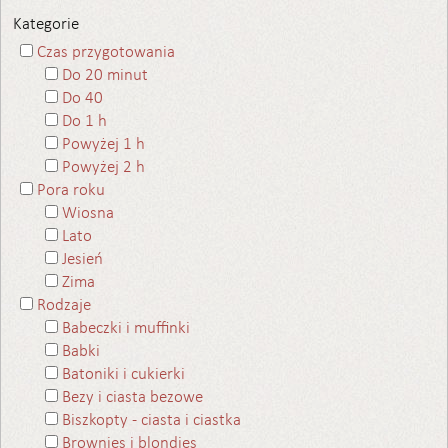
Kategorie
Czas przygotowania
Do 20 minut
Do 40
Do 1 h
Powyżej 1 h
Powyżej 2 h
Pora roku
Wiosna
Lato
Jesień
Zima
Rodzaje
Babeczki i muffinki
Babki
Batoniki i cukierki
Bezy i ciasta bezowe
Biszkopty - ciasta i ciastka
Brownies i blondies