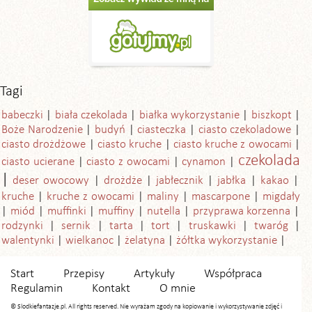
Tagi
babeczki
biała czekolada
białka wykorzystanie
biszkopt
Boże Narodzenie
budyń
ciasteczka
ciasto czekoladowe
ciasto drożdżowe
ciasto kruche
ciasto kruche z owocami
czekolada
ciasto ucierane
ciasto z owocami
cynamon
deser owocowy
drożdże
jabłecznik
jabłka
kakao
kruche
kruche z owocami
maliny
mascarpone
migdały
miód
muffinki
muffiny
nutella
przyprawa korzenna
rodzynki
sernik
tarta
tort
truskawki
twaróg
walentynki
wielkanoc
żelatyna
żółtka wykorzystanie
Start
Przepisy
Artykuły
Współpraca
Regulamin
Kontakt
O mnie
© Slodkiefantazje.pl. All rights reserved. Nie wyrażam zgody na kopiowanie i wykorzystywanie zdjęć i