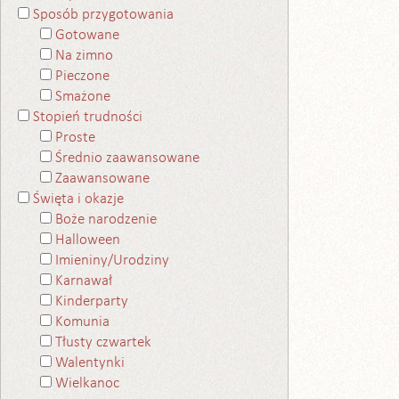
Sposób przygotowania
Gotowane
Na zimno
Pieczone
Smażone
Stopień trudności
Proste
Średnio zaawansowane
Zaawansowane
Święta i okazje
Boże narodzenie
Halloween
Imieniny/Urodziny
Karnawał
Kinderparty
Komunia
Tłusty czwartek
Walentynki
Wielkanoc