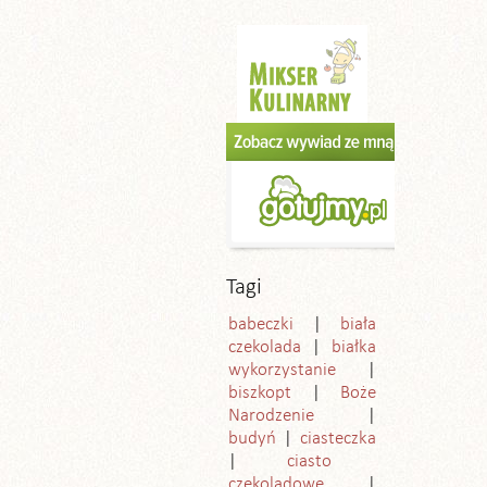
Tagi
babeczki
biała
czekolada
białka
wykorzystanie
biszkopt
Boże
Narodzenie
budyń
ciasteczka
ciasto
czekoladowe