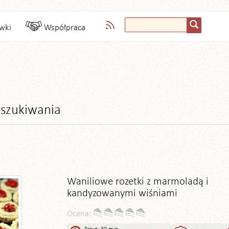
wki
Współpraca
szukiwania
Waniliowe rozetki z marmoladą i
kandyzowanymi wiśniami
Ocena: