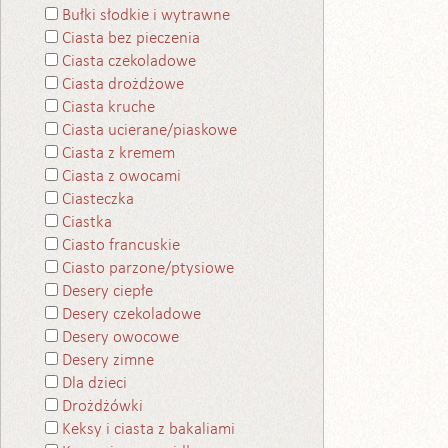
Bułki słodkie i wytrawne
Ciasta bez pieczenia
Ciasta czekoladowe
Ciasta drożdżowe
Ciasta kruche
Ciasta ucierane/piaskowe
Ciasta z kremem
Ciasta z owocami
Ciasteczka
Ciastka
Ciasto francuskie
Ciasto parzone/ptysiowe
Desery ciepłe
Desery czekoladowe
Desery owocowe
Desery zimne
Dla dzieci
Drożdżówki
Keksy i ciasta z bakaliami