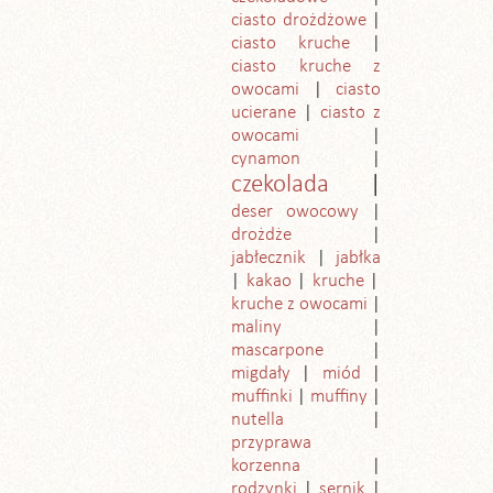
ciasto drożdżowe
ciasto kruche
ciasto kruche z
owocami
ciasto
ucierane
ciasto z
owocami
cynamon
czekolada
deser owocowy
drożdże
jabłecznik
jabłka
kakao
kruche
kruche z owocami
maliny
mascarpone
migdały
miód
muffinki
muffiny
nutella
przyprawa
korzenna
rodzynki
sernik