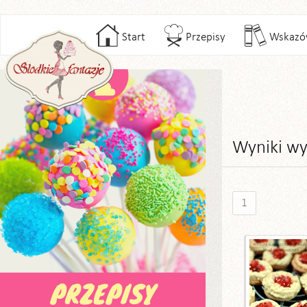
Start
Przepisy
Wskazó
Wyniki wy
1