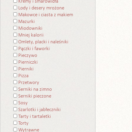
Kremy i smarowidła
Lody i desery mrożone
Makowce i ciasta z makiem
Mazurki
Miodowniki
Mniej kalorii
Omlety, placki i naleśniki
Pączki i faworki
Pieczywo
Pierniczki
Pierniki
Pizza
Przetwory
Serniki na zimno
Serniki pieczone
Sosy
Szarlotki i jabłeczniki
Tarty i tartaletki
Torty
Wytrawne