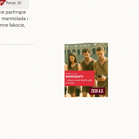
Porcje: 20
nie pachnące
a marmolada i
nne łakocie,