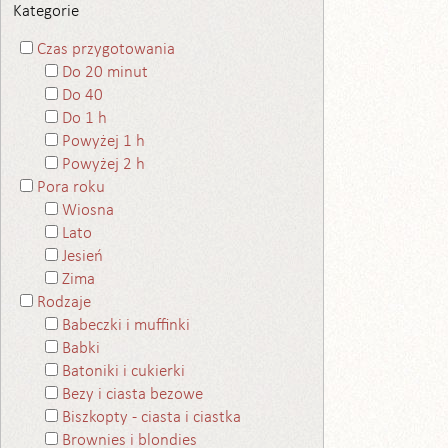
Kategorie
Czas przygotowania
Do 20 minut
Do 40
Do 1 h
Powyżej 1 h
Powyżej 2 h
Pora roku
Wiosna
Lato
Jesień
Zima
Rodzaje
Babeczki i muffinki
Babki
Batoniki i cukierki
Bezy i ciasta bezowe
Biszkopty - ciasta i ciastka
Brownies i blondies