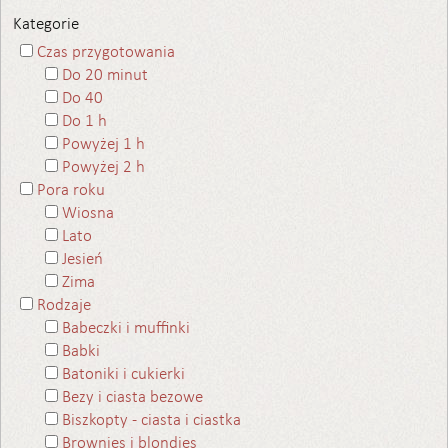
Kategorie
Czas przygotowania
Do 20 minut
Do 40
Do 1 h
Powyżej 1 h
Powyżej 2 h
Pora roku
Wiosna
Lato
Jesień
Zima
Rodzaje
Babeczki i muffinki
Babki
Batoniki i cukierki
Bezy i ciasta bezowe
Biszkopty - ciasta i ciastka
Brownies i blondies