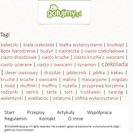
Tagi
babeczki
biała czekolada
białka wykorzystanie
biszkopt
Boże Narodzenie
budyń
ciasteczka
ciasto czekoladowe
ciasto drożdżowe
ciasto kruche
ciasto kruche z owocami
czekolada
ciasto ucierane
ciasto z owocami
cynamon
deser owocowy
drożdże
jabłecznik
jabłka
kakao
kruche
kruche z owocami
maliny
mascarpone
migdały
miód
muffinki
muffiny
nutella
przyprawa korzenna
rodzynki
sernik
tarta
tort
truskawki
twaróg
walentynki
wielkanoc
żelatyna
żółtka wykorzystanie
Start
Przepisy
Artykuły
Współpraca
Regulamin
Kontakt
O mnie
© Slodkiefantazje.pl. All rights reserved. Nie wyrażam zgody na kopiowanie i wykorzystywanie zdjęć i
grafik na innych stronach.