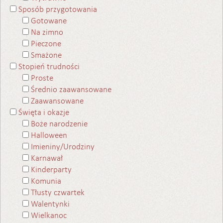
Sposób przygotowania
Gotowane
Na zimno
Pieczone
Smażone
Stopień trudności
Proste
Średnio zaawansowane
Zaawansowane
Święta i okazje
Boże narodzenie
Halloween
Imieniny/Urodziny
Karnawał
Kinderparty
Komunia
Tłusty czwartek
Walentynki
Wielkanoc