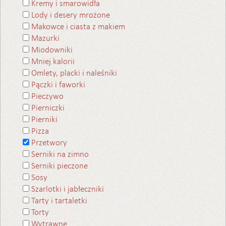
Kremy i smarowidła
Lody i desery mrożone
Makowce i ciasta z makiem
Mazurki
Miodowniki
Mniej kalorii
Omlety, placki i naleśniki
Pączki i faworki
Pieczywo
Pierniczki
Pierniki
Pizza
Przetwory
Serniki na zimno
Serniki pieczone
Sosy
Szarlotki i jabłeczniki
Tarty i tartaletki
Torty
Wytrawne