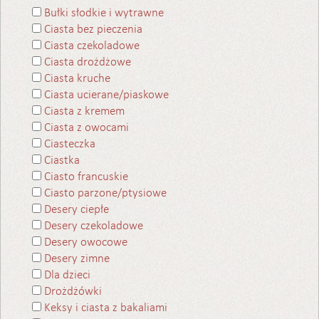
Bułki słodkie i wytrawne
Ciasta bez pieczenia
Ciasta czekoladowe
Ciasta drożdżowe
Ciasta kruche
Ciasta ucierane/piaskowe
Ciasta z kremem
Ciasta z owocami
Ciasteczka
Ciastka
Ciasto francuskie
Ciasto parzone/ptysiowe
Desery ciepłe
Desery czekoladowe
Desery owocowe
Desery zimne
Dla dzieci
Drożdżówki
Keksy i ciasta z bakaliami