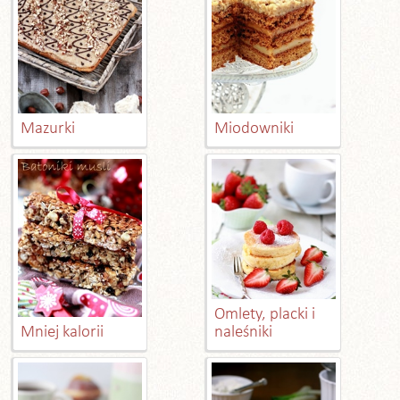
Mazurki
Miodowniki
Omlety, placki i
Mniej kalorii
naleśniki