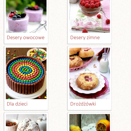
Desery owocowe
Desery zimne
Dla dzieci
Drożdżówki