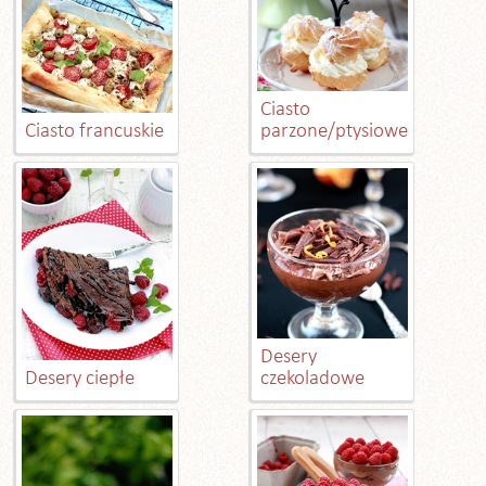
Ciasto
Ciasto francuskie
parzone/ptysiowe
Desery
Desery ciepłe
czekoladowe