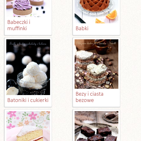
Babeczki i
muffinki
Babki
Bezy i ciasta
Batoniki i cukierki
bezowe