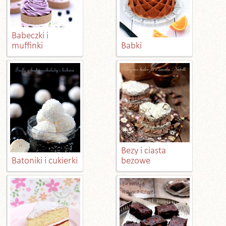
Babeczki i
muffinki
Babki
Bezy i ciasta
Batoniki i cukierki
bezowe