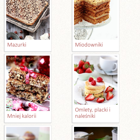
Mazurki
Miodowniki
Omlety, placki i
Mniej kalorii
naleśniki