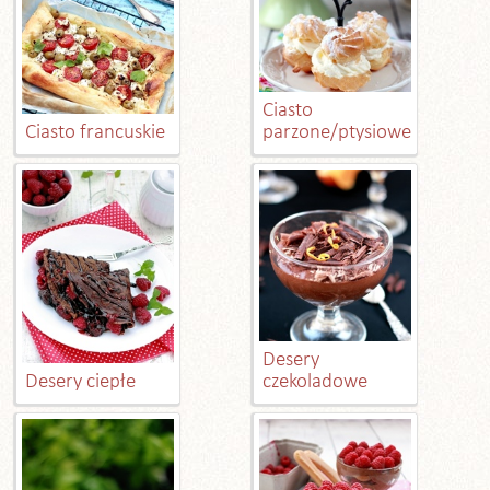
Ciasto
Ciasto francuskie
parzone/ptysiowe
Desery
Desery ciepłe
czekoladowe