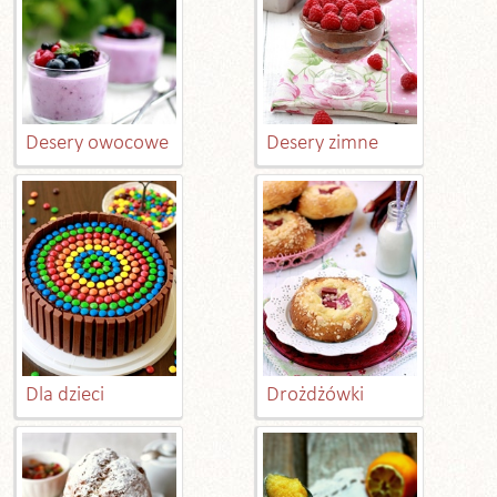
Desery owocowe
Desery zimne
Dla dzieci
Drożdżówki