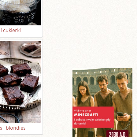
i cukierki
 i blondies