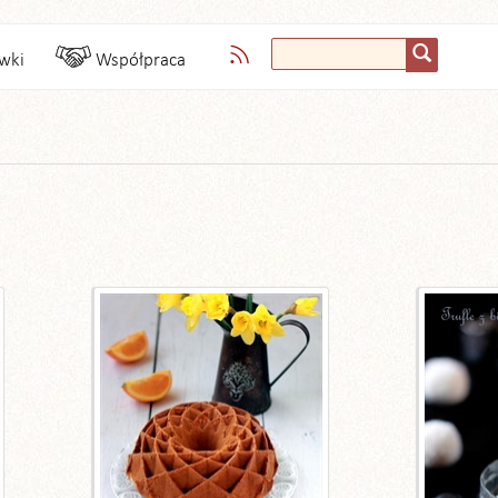
wki
Współpraca