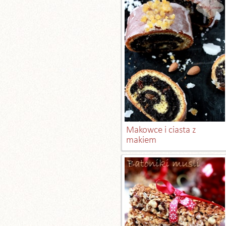
Makowce i ciasta z
makiem