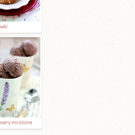
wki
desery mrożone