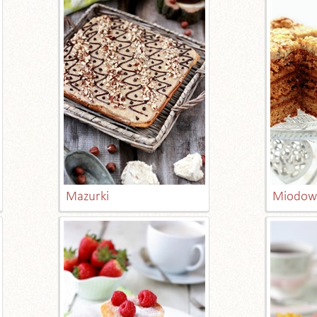
Mazurki
Miodown