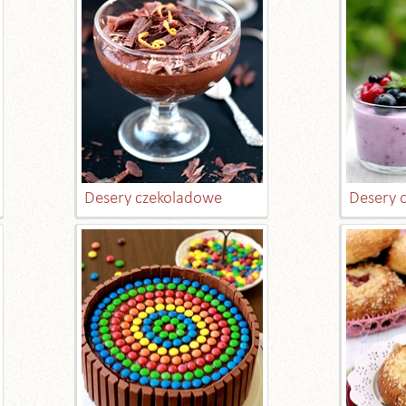
Desery czekoladowe
Desery