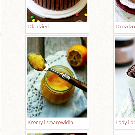
Dla dzieci
Drożdżó
Kremy i smarowidła
Lody i 