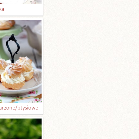
ka
parzone/ptysiowe