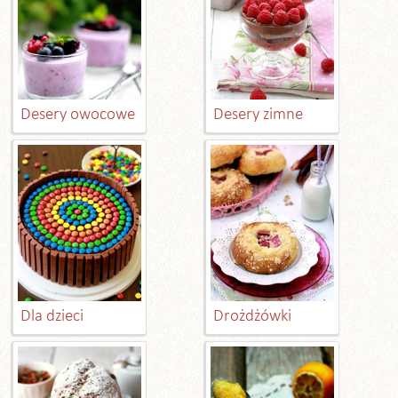
Desery owocowe
Desery zimne
Dla dzieci
Drożdżówki