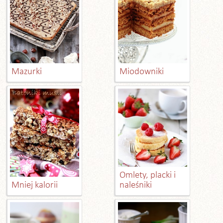
Mazurki
Miodowniki
Omlety, placki i
Mniej kalorii
naleśniki