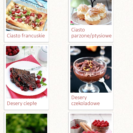
Ciasto
Ciasto francuskie
parzone/ptysiowe
Desery
Desery ciepłe
czekoladowe