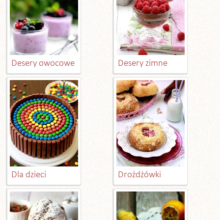
Desery owocowe
Desery zimne
Dla dzieci
Drożdżówki