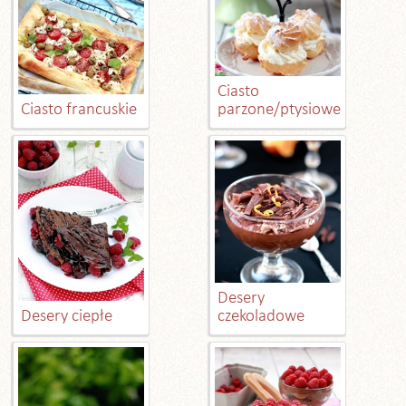
Ciasto
Ciasto francuskie
parzone/ptysiowe
Desery
Desery ciepłe
czekoladowe