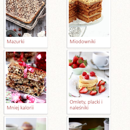
Mazurki
Miodowniki
Omlety, placki i
Mniej kalorii
naleśniki