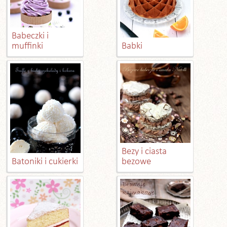
Babeczki i
muffinki
Babki
Bezy i ciasta
Batoniki i cukierki
bezowe