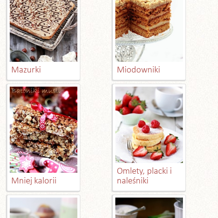
Mazurki
Miodowniki
Omlety, placki i
Mniej kalorii
naleśniki