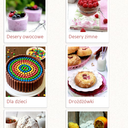
Desery owocowe
Desery zimne
Dla dzieci
Drożdżówki