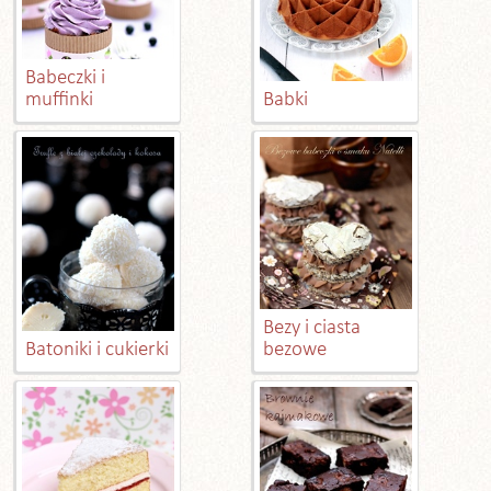
Babeczki i
muffinki
Babki
Bezy i ciasta
Batoniki i cukierki
bezowe