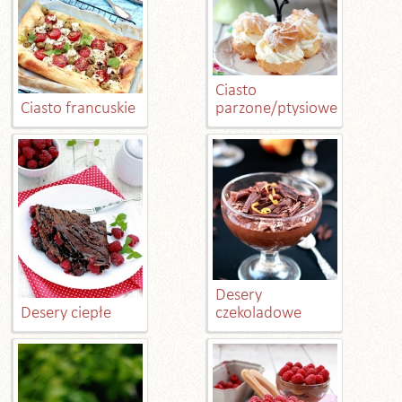
Ciasto
Ciasto francuskie
parzone/ptysiowe
Desery
Desery ciepłe
czekoladowe