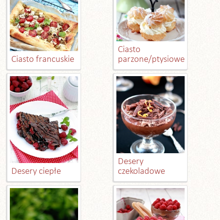
Ciasto
Ciasto francuskie
parzone/ptysiowe
Desery
Desery ciepłe
czekoladowe