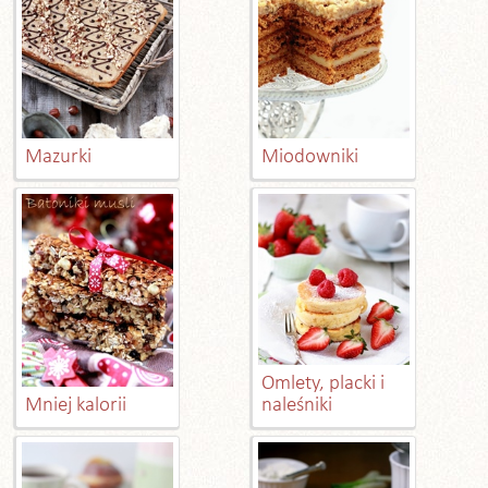
Mazurki
Miodowniki
Omlety, placki i
Mniej kalorii
naleśniki