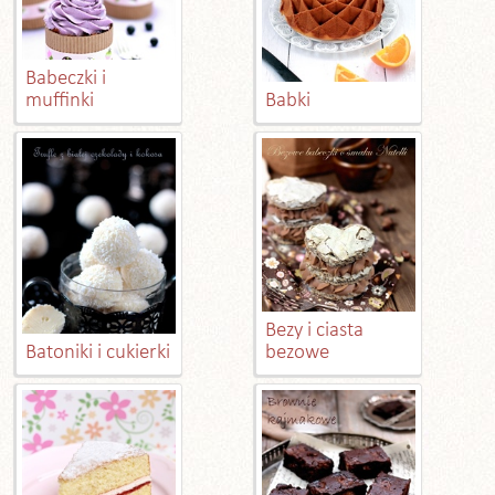
Babeczki i
muffinki
Babki
Bezy i ciasta
Batoniki i cukierki
bezowe