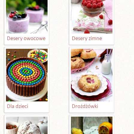
Desery owocowe
Desery zimne
Dla dzieci
Drożdżówki