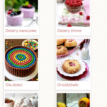
Desery owocowe
Desery zimne
Dla dzieci
Drożdżówki