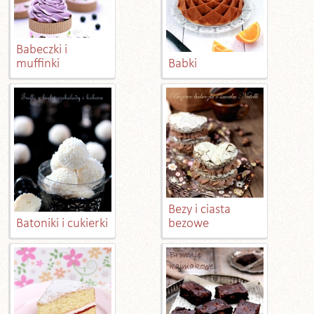
Babeczki i
muffinki
Babki
Bezy i ciasta
Batoniki i cukierki
bezowe