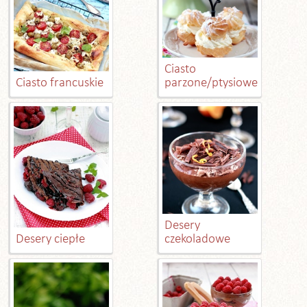
Ciasto
Ciasto francuskie
parzone/ptysiowe
Desery
Desery ciepłe
czekoladowe