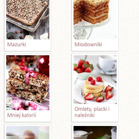
Mazurki
Miodowniki
Omlety, placki i
Mniej kalorii
naleśniki