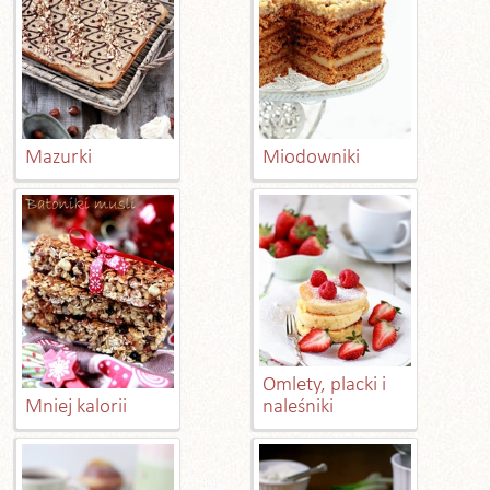
Mazurki
Miodowniki
Omlety, placki i
Mniej kalorii
naleśniki