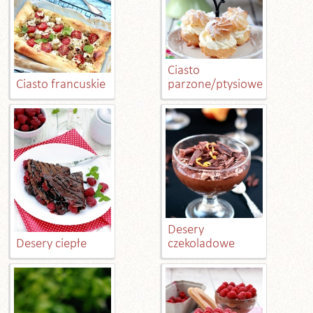
Ciasto
Ciasto francuskie
parzone/ptysiowe
Desery
Desery ciepłe
czekoladowe