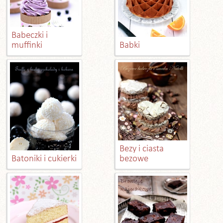
Babeczki i
muffinki
Babki
Bezy i ciasta
Batoniki i cukierki
bezowe