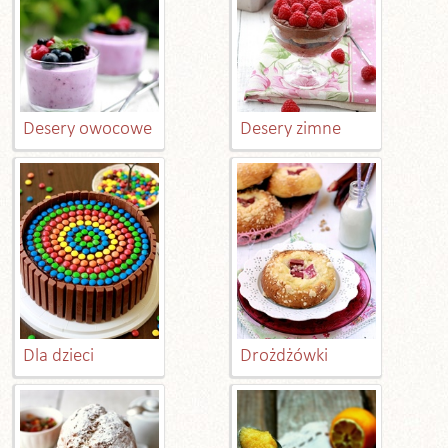
Desery owocowe
Desery zimne
Dla dzieci
Drożdżówki