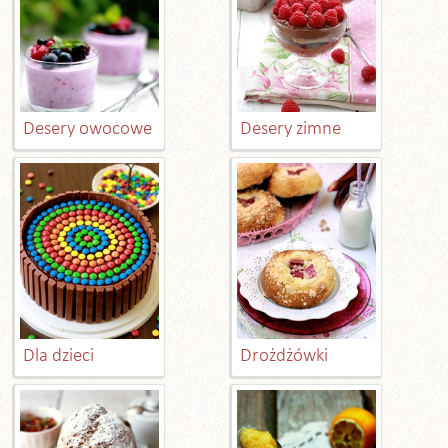
Desery owocowe
Desery zimne
Dla dzieci
Drożdżówki