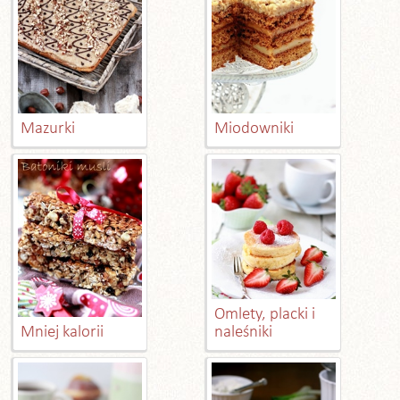
Mazurki
Miodowniki
Omlety, placki i
Mniej kalorii
naleśniki