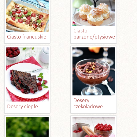
Ciasto
Ciasto francuskie
parzone/ptysiowe
Desery
Desery ciepłe
czekoladowe