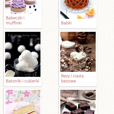
Babeczki i
muffinki
Babki
Bezy i ciasta
Batoniki i cukierki
bezowe