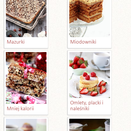
Mazurki
Miodowniki
Omlety, placki i
Mniej kalorii
naleśniki