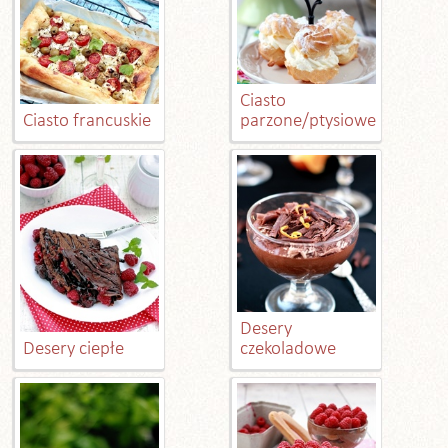
Ciasto
Ciasto francuskie
parzone/ptysiowe
Desery
Desery ciepłe
czekoladowe