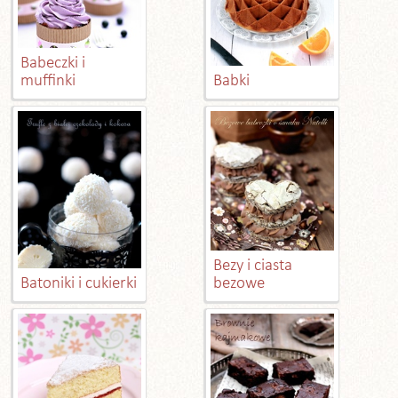
Babeczki i
muffinki
Babki
Bezy i ciasta
Batoniki i cukierki
bezowe