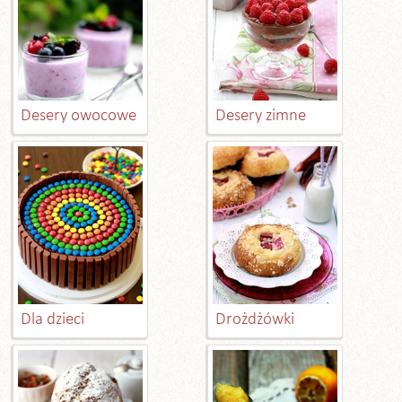
Desery owocowe
Desery zimne
Dla dzieci
Drożdżówki