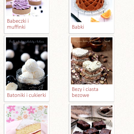
Babeczki i
muffinki
Babki
Bezy i ciasta
Batoniki i cukierki
bezowe