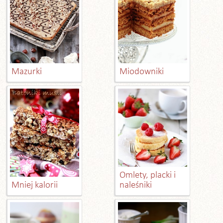
Mazurki
Miodowniki
Omlety, placki i
Mniej kalorii
naleśniki