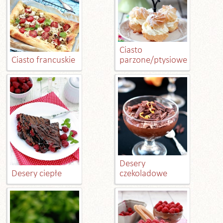
Ciasto
Ciasto francuskie
parzone/ptysiowe
Desery
Desery ciepłe
czekoladowe