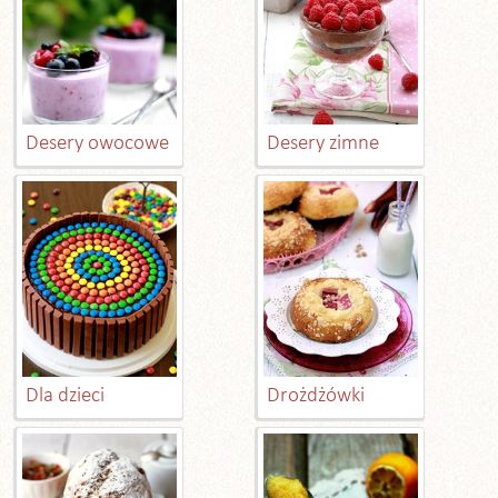
Desery owocowe
Desery zimne
Dla dzieci
Drożdżówki