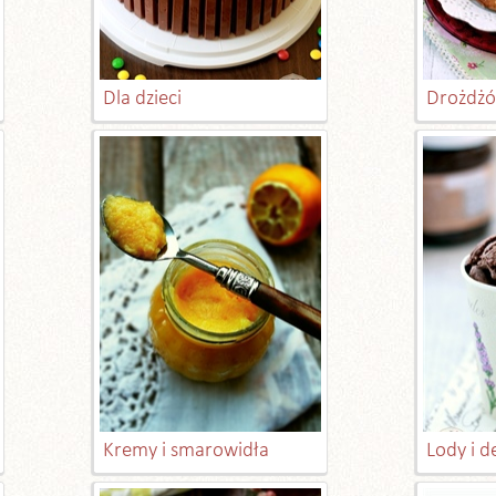
Dla dzieci
Drożdżó
Kremy i smarowidła
Lody i 