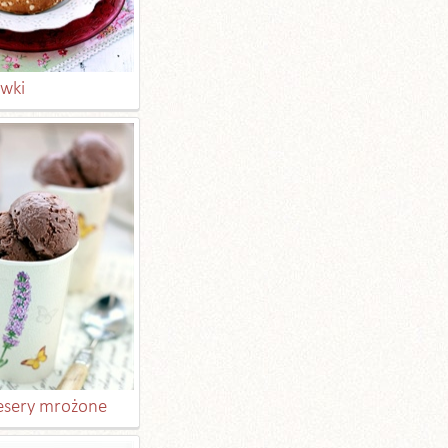
wki
desery mrożone