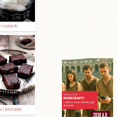
i cukierki
 i blondies