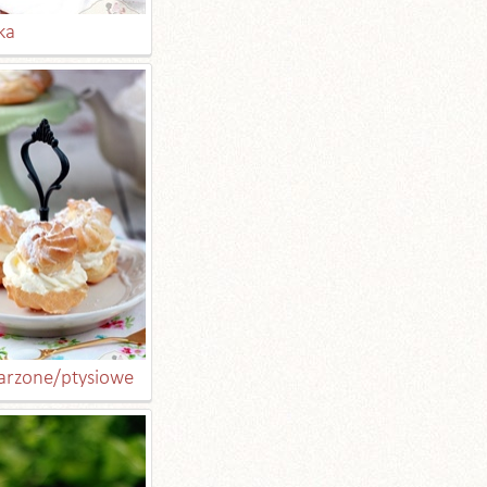
ka
parzone/ptysiowe