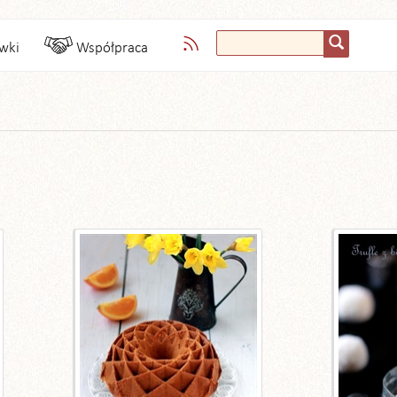
wki
Współpraca