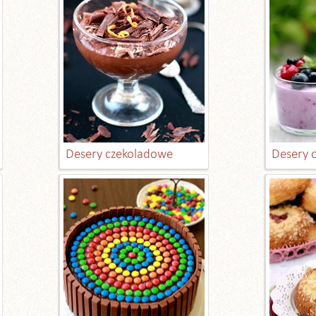
Desery czekoladowe
Desery