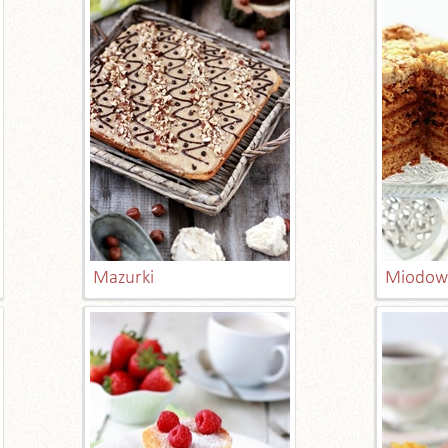
Mazurki
Miodown