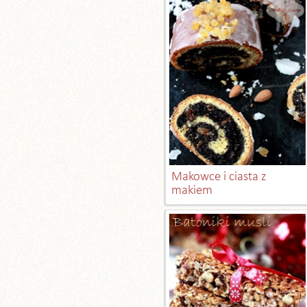
Makowce i ciasta z
makiem