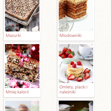
Mazurki
Miodowniki
Omlety, placki i
Mniej kalorii
naleśniki