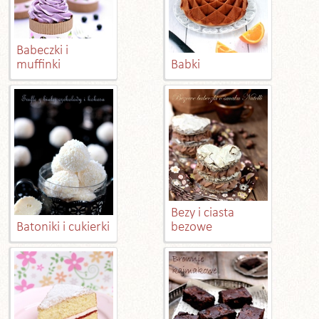
Babeczki i
muffinki
Babki
Bezy i ciasta
Batoniki i cukierki
bezowe