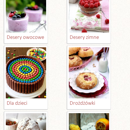
Desery owocowe
Desery zimne
Dla dzieci
Drożdżówki