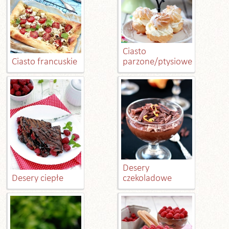
Ciasto
Ciasto francuskie
parzone/ptysiowe
Desery
Desery ciepłe
czekoladowe