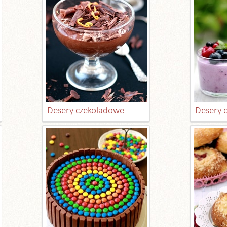
Desery czekoladowe
Desery