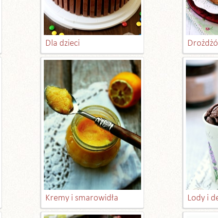
Dla dzieci
Drożdżó
Kremy i smarowidła
Lody i 