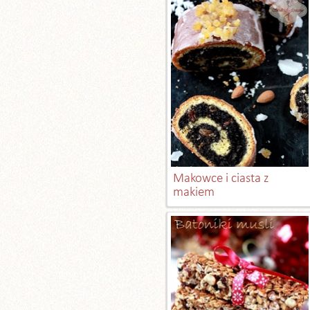
Makowce i ciasta z
makiem