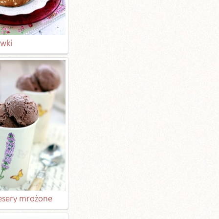
wki
desery mrożone