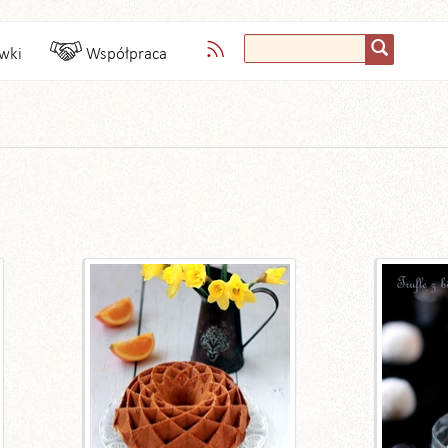
wki
Współpraca