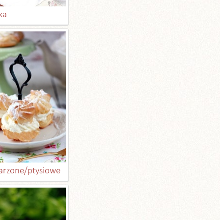
ka
parzone/ptysiowe