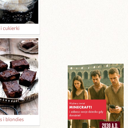
i cukierki
 i blondies