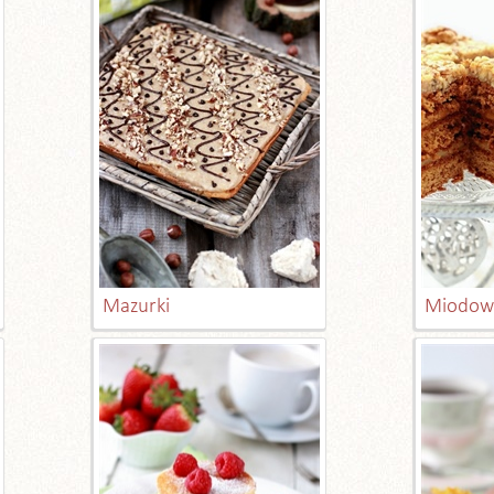
Mazurki
Miodown