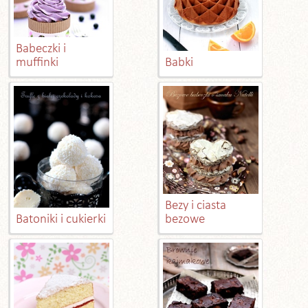
Babeczki i
muffinki
Babki
Bezy i ciasta
Batoniki i cukierki
bezowe