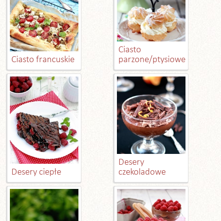
Ciasto
Ciasto francuskie
parzone/ptysiowe
Desery
Desery ciepłe
czekoladowe