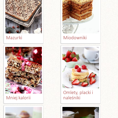
Mazurki
Miodowniki
Omlety, placki i
Mniej kalorii
naleśniki